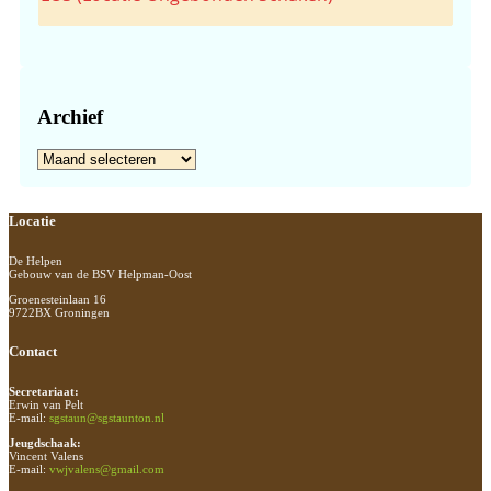
Archief
Archief
Footer
Locatie
De Helpen
Gebouw van de BSV Helpman-Oost
Groenesteinlaan 16
9722BX Groningen
Contact
Secretariaat:
Erwin van Pelt
E-mail:
sgstaun@sgstaunton.nl
Jeugdschaak:
Vincent Valens
E-mail:
vwjvalens@gmail.com