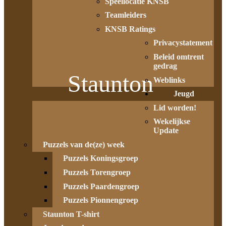
Speellocatie KNSB
Teamleiders
KNSB Ratings
Privacystatement
Beleid omtrent
gedrag
Staunton
Weblinks
Jeugd
Lid worden!
Wekelijkse
Update
Puzzels van de(ze) week
Puzzels Koningsgroep
Puzzels Torengroep
Puzzels Paardengroep
Puzzels Pionnengroep
Staunton T-shirt