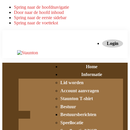
Spring naar de hoofdnavigatie
Door naar de hoofd inhoud
Spring naar de eerste sidebar
Spring naar de voettekst
Login
Home
Informatie
Lid worden
Account aanvragen
Staunton T-shirt
Bestuur
Bestuursberichten
Speellocatie