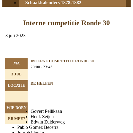
Schaakkalenders 1878-1882
Interne competitie Ronde 30
3 juli 2023
INTERNE COMPETITIE RONDE 30
MA
20:00 - 23:45
3 JUL
DE HELPEN
LOCATIE
WIE DOEN
Govert Pellikaan
Henk Seijen
ER MEE?
Edwin Zuiderweg
Pablo Gomez Becerra
Jorg Schlunke