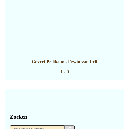
Govert Pellikaan
-
Erwin van Pelt
1 - 0
Zoeken
Zoek
Zoek