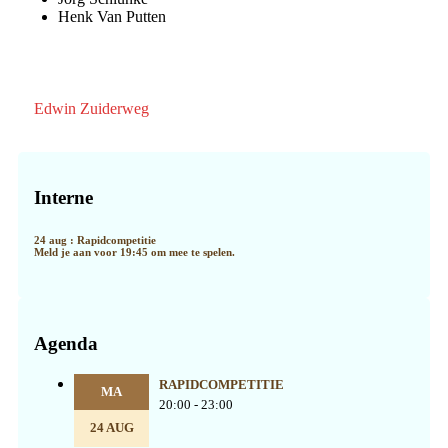
Henk Van Putten
Edwin Zuiderweg
Primaire
Sidebar
Interne
24 aug : Rapidcompetitie
Meld je aan voor 19:45 om mee te spelen.
Agenda
RAPIDCOMPETITIE
MA
20:00 - 23:00
24 AUG