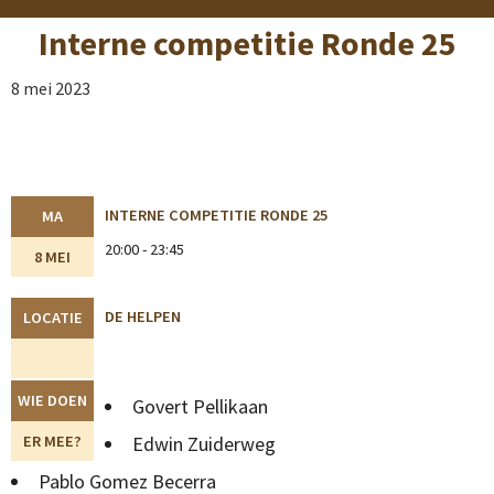
Interne competitie Ronde 25
8 mei 2023
INTERNE COMPETITIE RONDE 25
MA
20:00 - 23:45
8 MEI
DE HELPEN
LOCATIE
WIE DOEN
Govert Pellikaan
ER MEE?
Edwin Zuiderweg
Pablo Gomez Becerra