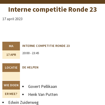
Interne competitie Ronde 23
17 april 2023
INTERNE COMPETITIE RONDE 23
MA
20:00 - 23:45
17 APR
DE HELPEN
LOCATIE
WIE DOEN
Govert Pellikaan
ER MEE?
Henk Van Putten
Edwin Zuiderweg