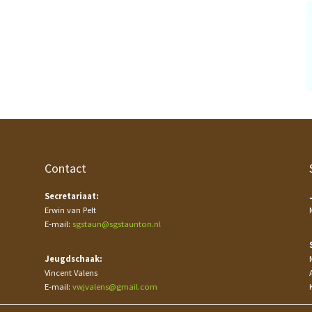
Contact
Secretariaat:
Erwin van Pelt
E-mail:
sgstaun@sgstaunton.nl
Jeugdschaak:
Vincent Valens
E-mail:
vwjvalens@gmail.com