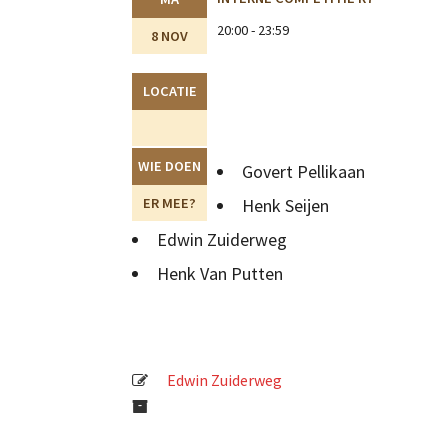
20:00 - 23:59
8 NOV
LOCATIE
WIE DOEN
Govert Pellikaan
ER MEE?
Henk Seijen
Edwin Zuiderweg
Henk Van Putten
Edwin Zuiderweg