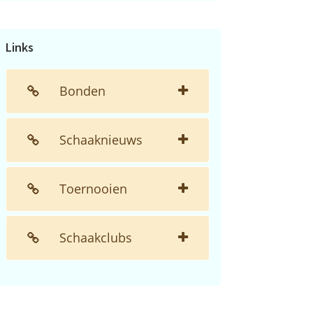
de
website...
Links
Bonden
Schaaknieuws
Toernooien
Schaakclubs