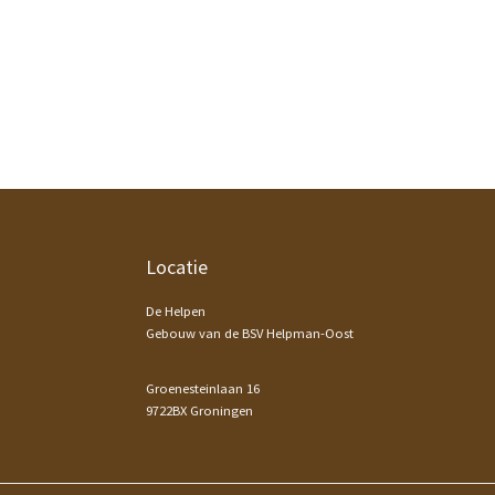
Footer
Locatie
De Helpen
Gebouw van de BSV Helpman-Oost
Groenesteinlaan 16
9722BX Groningen