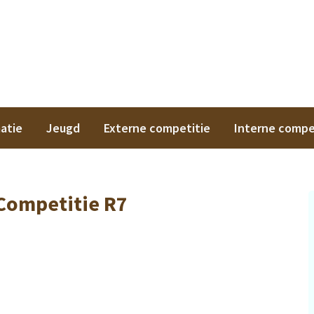
on
atie
Jeugd
Externe competitie
Interne compe
Competitie R7