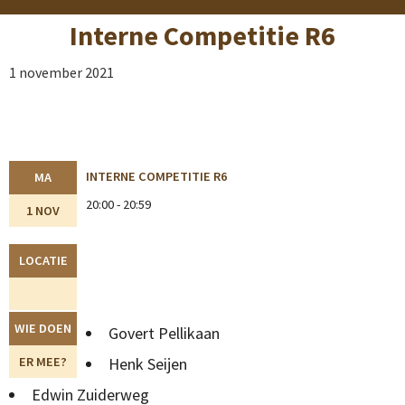
Interne Competitie R6
1 november 2021
INTERNE COMPETITIE R6
MA
20:00 - 20:59
1 NOV
LOCATIE
WIE DOEN
Govert Pellikaan
ER MEE?
Henk Seijen
Edwin Zuiderweg