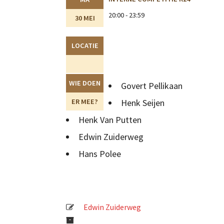
20:00 - 23:59
30 MEI
LOCATIE
WIE DOEN
Govert Pellikaan
ER MEE?
Henk Seijen
Henk Van Putten
Edwin Zuiderweg
Hans Polee
Edwin Zuiderweg