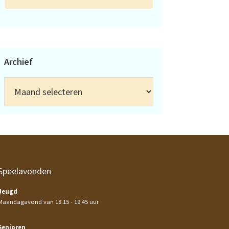
Archief
Archief
Speelavonden
Jeugd
Maandagavond van 18.15 - 19.45 uur
Senioren