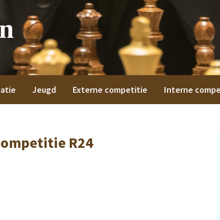
on
atie
Jeugd
Externe competitie
Interne compe
Competitie R24