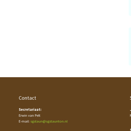
Contact
Secretariaat:
Erwin van Pelt
E-mail:
sgstaun@sgstaunton.nl