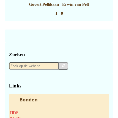
Govert Pellikaan
-
Erwin van Pelt
1 - 0
Zoeken
Zoek
Zoek
op
de
website...
Links
Bonden
FIDE