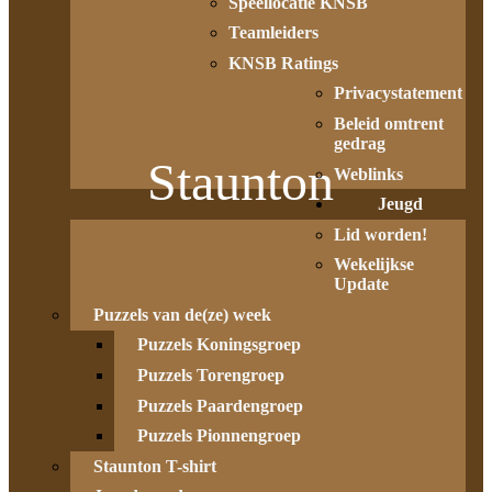
Speellocatie KNSB
Teamleiders
KNSB Ratings
Privacystatement
Beleid omtrent
gedrag
Staunton
Weblinks
Jeugd
Lid worden!
Wekelijkse
Update
Puzzels van de(ze) week
Puzzels Koningsgroep
Puzzels Torengroep
Puzzels Paardengroep
Puzzels Pionnengroep
Staunton T-shirt