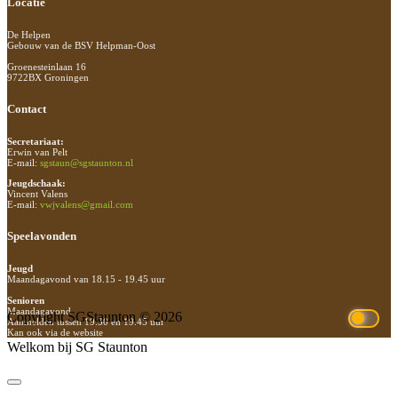
Footer
Locatie
De Helpen
Gebouw van de BSV Helpman-Oost
Groenesteinlaan 16
9722BX Groningen
Contact
Secretariaat:
Erwin van Pelt
E-mail:
sgstaun@sgstaunton.nl
Jeugdschaak:
Vincent Valens
E-mail:
vwjvalens@gmail.com
Speelavonden
Jeugd
Maandagavond van 18.15 - 19.45 uur
Senioren
Maandagavond
Copyright SGStaunton © 2026
Aanmelden tussen 19.30 en 19.45 uur
Kan ook via de website
Welkom bij SG Staunton