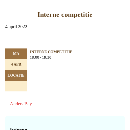
Interne competitie
4 april 2022
INTERNE COMPETITIE
MA
18:00 - 19:30
4 APR
LOCATIE
Anders Bay
Primaire
Sidebar
Interne