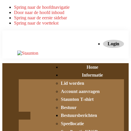
Spring naar de hoofdnavigatie
Door naar de hoofd inhoud
Spring naar de eerste sidebar
Spring naar de voettekst
Login
Home
Informatie
Lid worden
Account aanvragen
Staunton T-shirt
Bestuur
Bestuursberichten
Speellocatie