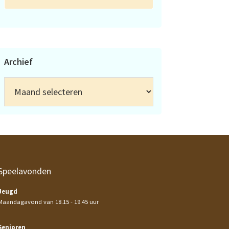
Archief
Archief
Speelavonden
Jeugd
Maandagavond van 18.15 - 19.45 uur
Senioren