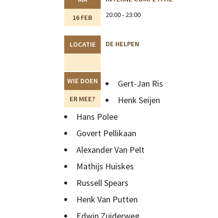
20:00 - 23:00
16 FEB
DE HELPEN
LOCATIE
WIE DOEN
Gert-Jan Ris
ER MEE?
Henk Seijen
Hans Polee
Govert Pellikaan
Alexander Van Pelt
Mathijs Huiskes
Russell Spears
Henk Van Putten
Edwin Zuiderweg