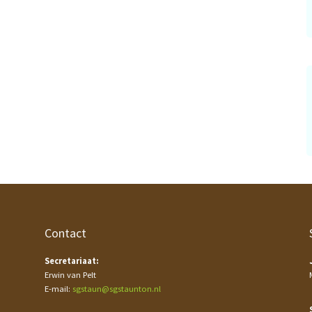
Contact
Secretariaat:
Erwin van Pelt
E-mail:
sgstaun@sgstaunton.nl