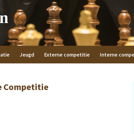
on
atie
Jeugd
Externe competitie
Interne compe
e Competitie