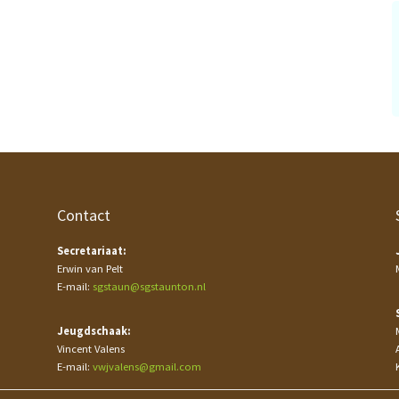
Contact
Secretariaat:
Erwin van Pelt
E-mail:
sgstaun@sgstaunton.nl
Jeugdschaak:
Vincent Valens
E-mail:
vwjvalens@gmail.com