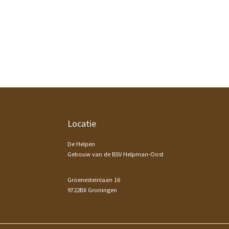
Footer
Locatie
De Helpen
Gebouw van de BSV Helpman-Oost
Groenesteinlaan 16
9722BX Groningen