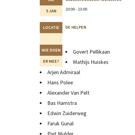
20:00 - 23:00
5 JAN
DE HELPEN
LOCATIE
WIE DOEN
Govert Pellikaan
ER MEE?
Mathijs Huiskes
Arjen Admiraal
Hans Polee
Alexander Van Pelt
Bas Hamstra
Edwin Zuiderweg
Faruk Gunal
Piet Mulder