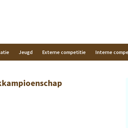
on
atie
Jeugd
Externe competitie
Interne compe
kkampioenschap