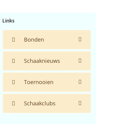
de
website...
Links
Bonden
Schaaknieuws
Toernooien
Schaakclubs