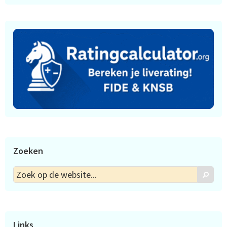
Zoeken
Zoek
Zoek
op
de
website...
Links