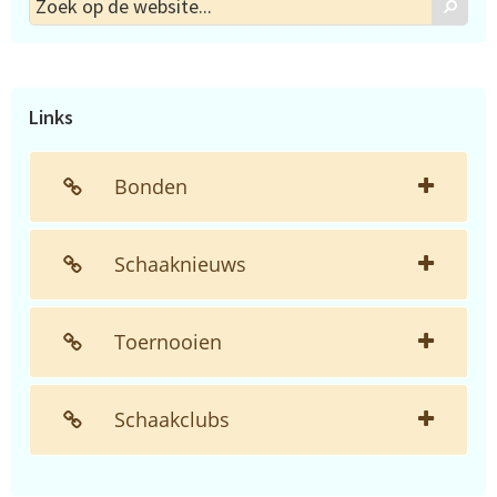
Zoek
Zoek
op
de
website...
Links
Bonden
Schaaknieuws
Toernooien
Schaakclubs