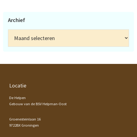
Archief
Archief
Footer
Locatie
De Helpen
Gebouw van de BSV Helpman-Oost
Groenesteinlaan 16
9722BX Groningen