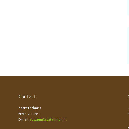
Contact
Secretariaat:
Erwin van Pelt
E-mail:
sgstaun@sgstaunton.nl