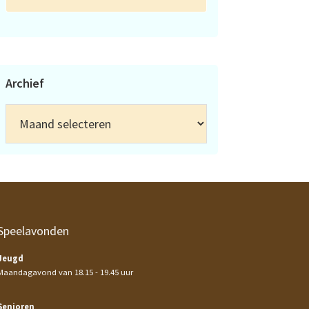
Archief
Archief
Speelavonden
Jeugd
Maandagavond van 18.15 - 19.45 uur
Senioren