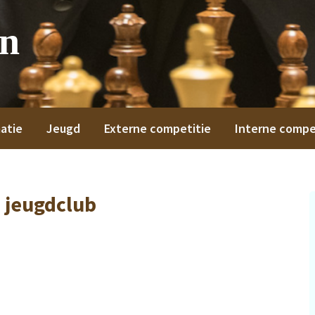
on
atie
Jeugd
Externe competitie
Interne compe
 jeugdclub