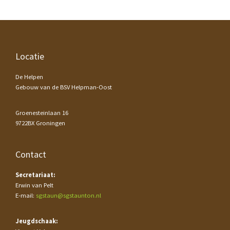
Footer
Locatie
De Helpen
Gebouw van de BSV Helpman-Oost
Groenesteinlaan 16
9722BX Groningen
Contact
Secretariaat:
Erwin van Pelt
E-mail:
sgstaun@sgstaunton.nl
Jeugdschaak: