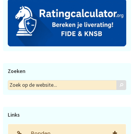
Zoeken
Zoek
Zoek
op
de
website...
Links
Bonden