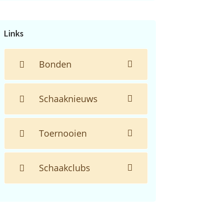
de
website...
Links
Bonden
Schaaknieuws
Toernooien
Schaakclubs