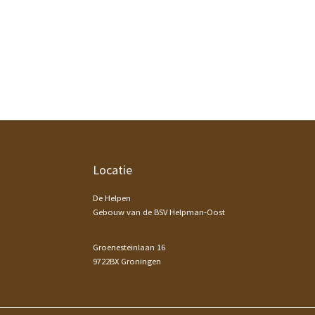
Footer
Locatie
De Helpen
Gebouw van de BSV Helpman-Oost
Groenesteinlaan 16
9722BX Groningen