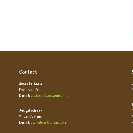
Contact
Secretariaat:
Erwin van Pelt
E-mail:
sgstaun@sgstaunton.nl
Jeugdschaak:
Vincent Valens
E-mail:
vwjvalens@gmail.com