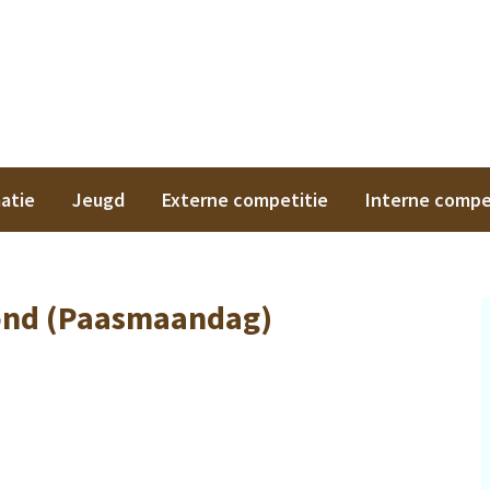
on
atie
Jeugd
Externe competitie
Interne compe
ond (Paasmaandag)