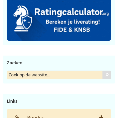
Zoeken
Zoek
Zoek
op
de
website...
Links
Bonden