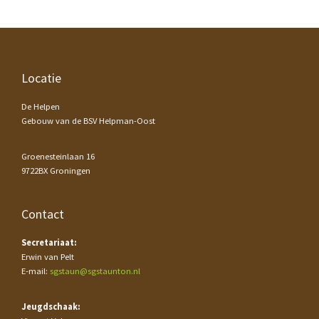
Footer
Locatie
De Helpen
Gebouw van de BSV Helpman-Oost
Groenesteinlaan 16
9722BX Groningen
Contact
Secretariaat:
Erwin van Pelt
E-mail:
sgstaun@sgstaunton.nl
Jeugdschaak: