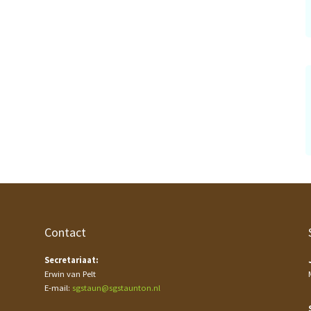
Contact
Secretariaat:
Erwin van Pelt
E-mail:
sgstaun@sgstaunton.nl