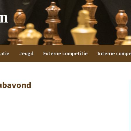
on
atie
Jeugd
Externe competitie
Interne compe
ubavond