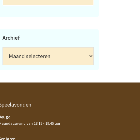
Archief
Archief
Speelavonden
Jeugd
Maandagavond van 18.15 - 19.45 uur
Senioren