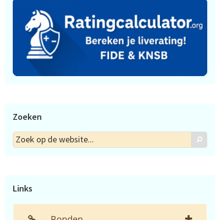
Zoeken
Zoek
Zoek
op
de
website...
Links
Bonden