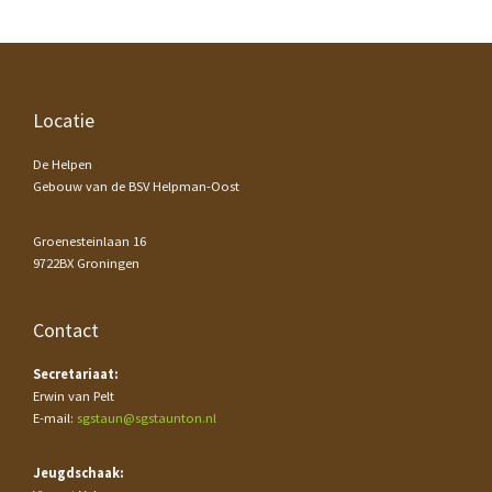
Footer
Locatie
De Helpen
Gebouw van de BSV Helpman-Oost
Groenesteinlaan 16
9722BX Groningen
Contact
Secretariaat:
Erwin van Pelt
E-mail:
sgstaun@sgstaunton.nl
Jeugdschaak: