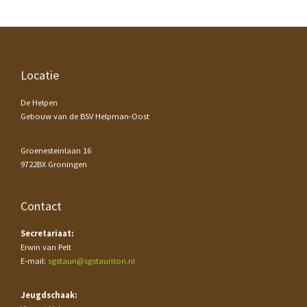
Footer
Locatie
De Helpen
Gebouw van de BSV Helpman-Oost
Groenesteinlaan 16
9722BX Groningen
Contact
Secretariaat:
Erwin van Pelt
E-mail:
sgstaun@sgstaunton.nl
Jeugdschaak: