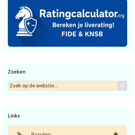
Zoeken
Zoek
Zoek
op
de
website...
Links
Bonden