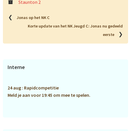
Staunton 2
❮
Jonas op het NK C
Korte update van het NK Jeugd C: Jonas nu gedeeld
❯
eerste
Primaire
Interne
Sidebar
24 aug : Rapidcompetitie
Meld je aan voor 19:45 om mee te spelen.