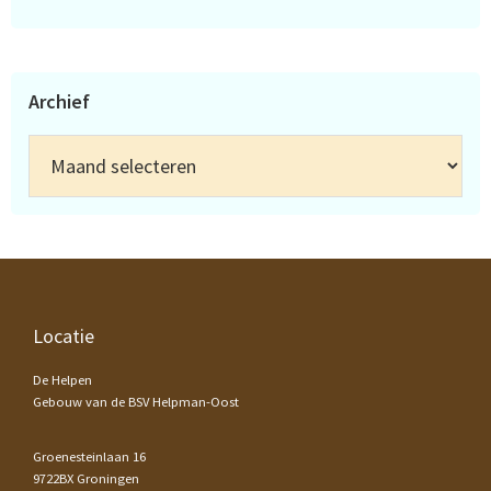
Archief
Archief
Footer
Locatie
De Helpen
Gebouw van de BSV Helpman-Oost
Groenesteinlaan 16
9722BX Groningen