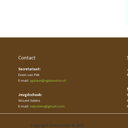
Contact
Secretariaat:
Erwin van Pelt
E-mail:
sgstaun@sgstaunton.nl
Jeugdschaak:
Vincent Valens
E-mail:
vwjvalens@gmail.com
Copyright SGStaunton © 2026