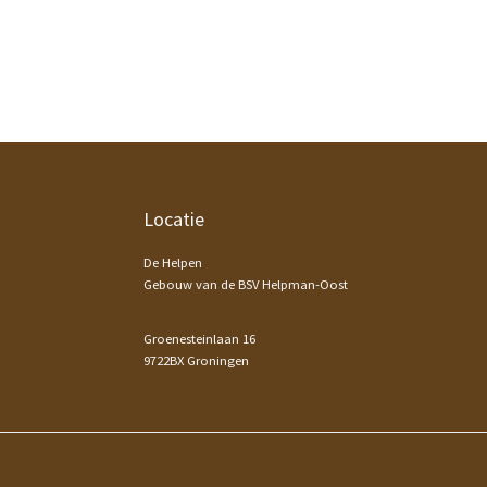
Footer
Locatie
De Helpen
Gebouw van de BSV Helpman-Oost
Groenesteinlaan 16
9722BX Groningen