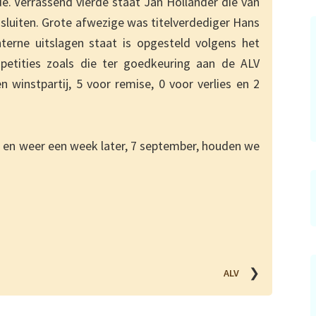
. Verrassend vierde staat Jan Hollander die van
luiten. Grote afwezige was titelverdediger Hans
nterne uitslagen staat is opgesteld volgens het
petities zoals die ter goedkeuring aan de ALV
 winstpartij, 5 voor remise, 0 voor verlies en 2
e en weer een week later, 7 september, houden we
❯
ALV