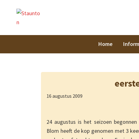
Spring
Door
Spring
Spring
Staunt
naar
naar
naar
naar
de
de
de
de
hoofdnavigatie
hoofd
eerste
voettekst
inhoud
sidebar
Home
Inform
eerst
16 augustus 2009
24 augustus is het seizoen begonnen 
Blom heeft de kop genomen met 3 keer w