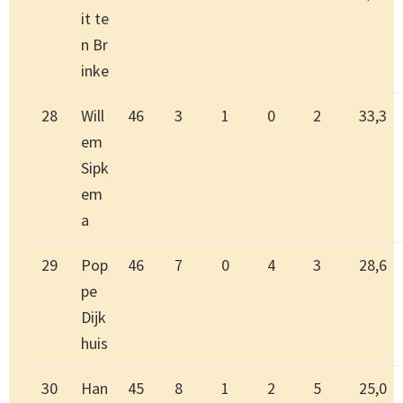
it te
n Br
inke
28
Will
46
3
1
0
2
33,3
em
Sipk
em
a
29
Pop
46
7
0
4
3
28,6
pe
Dijk
huis
30
Han
45
8
1
2
5
25,0