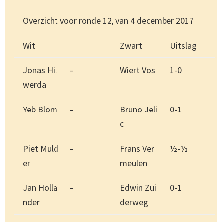
Overzicht voor ronde 12, van 4 december 2017
Wit
Zwart
Uitslag
Jonas Hil
–
Wiert Vos
1-0
werda
Yeb Blom
–
Bruno Jeli
0-1
c
Piet Muld
–
Frans Ver
½-½
er
meulen
Jan Holla
–
Edwin Zui
0-1
nder
derweg