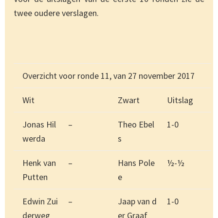
twee oudere verslagen.
Overzicht voor ronde 11, van 27 november 2017
Wit
Zwart
Uitslag
Jonas Hil
–
Theo Ebel
1-0
werda
s
Henk van
–
Hans Pole
½-½
Putten
e
Edwin Zui
–
Jaap van d
1-0
derweg
er Graaf