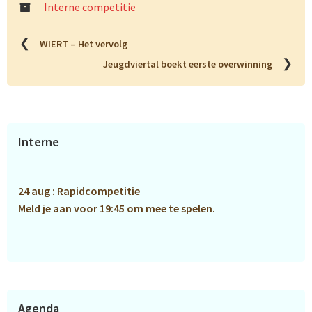
Interne competitie
❮
WIERT – Het vervolg
❯
Jeugdviertal boekt eerste overwinning
Primaire
Interne
Sidebar
24 aug : Rapidcompetitie
Meld je aan voor 19:45 om mee te spelen.
Agenda