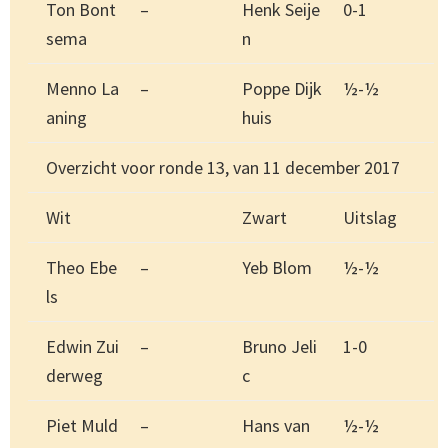
Ton Bont
–
Henk Seije
0-1
sema
n
Menno La
–
Poppe Dijk
½-½
aning
huis
Overzicht voor ronde 13, van 11 december 2017
Wit
Zwart
Uitslag
Theo Ebe
–
Yeb Blom
½-½
ls
Edwin Zui
–
Bruno Jeli
1-0
derweg
c
Piet Muld
–
Hans van
½-½