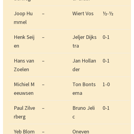
Joop Hu
–
Wiert Vos
½-½
mmel
Henk Seij
–
Jeljer Dijks
0-1
en
tra
Hans van
–
Jan Hollan
0-1
Zoelen
der
Michiel M
–
Ton Bonts
1-0
eeuwsen
ema
Paul Zilve
–
Bruno Jeli
0-1
rberg
c
Yeb Blom
–
Oneven