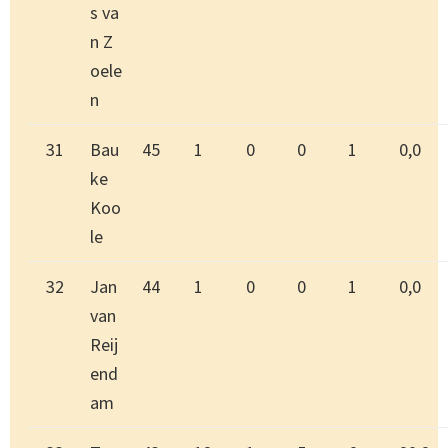
s va
n Z
oele
n
31
Bau
45
1
0
0
1
0,0
ke
Koo
le
32
Jan
44
1
0
0
1
0,0
van
Reij
end
am