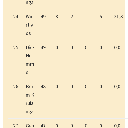
nga
24
Wie
49
8
2
1
5
31,3
rt V
os
25
Dick
49
0
0
0
0
0,0
Hu
mm
el
26
Bra
48
0
0
0
0
0,0
m K
ruisi
nga
27
Gerr
47
0
0
0
0
0,0