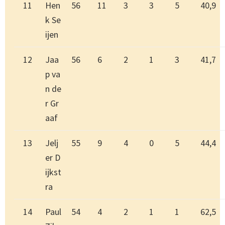
11
Hen
56
11
3
3
5
40,9
k Se
ijen
12
Jaa
56
6
2
1
3
41,7
p va
n de
r Gr
aaf
13
Jelj
55
9
4
0
5
44,4
er D
ijkst
ra
14
Paul
54
4
2
1
1
62,5