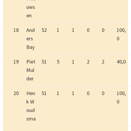
uws
en
18
And
52
1
1
0
0
100,
ers
0
Bay
19
Piet
51
5
1
2
2
40,0
Mul
der
20
Hen
51
1
1
0
0
100,
k W
0
oud
sma