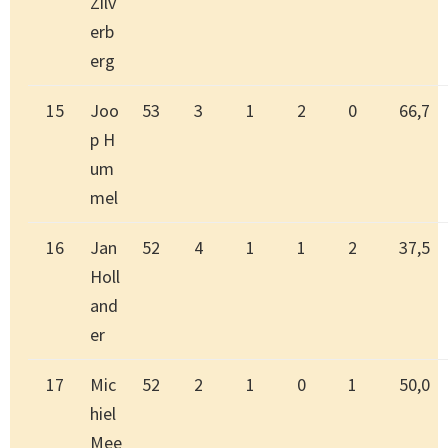
Zilv
erb
erg
15
Joo
53
3
1
2
0
66,7
p H
um
mel
16
Jan
52
4
1
1
2
37,5
Holl
and
er
17
Mic
52
2
1
0
1
50,0
hiel
Mee