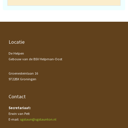
Footer
Locatie
De Helpen
Gebouw van de BSV Helpman-Oost
Groenesteinlaan 16
9722BX Groningen
Contact
Secretariaat:
Erwin van Pelt
E-mail:
sgstaun@sgstaunton.nl