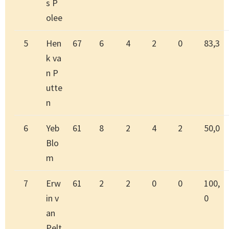
s P
olee
5
Hen
67
6
4
2
0
83,3
k va
n P
utte
n
6
Yeb
61
8
2
4
2
50,0
Blo
m
7
Erw
61
2
2
0
0
100,
in v
0
an
Pelt