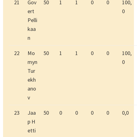
21
Gov
50
1
1
0
0
100,
ert
0
Pelli
kaa
n
22
Mo
50
1
1
0
0
100,
myn
0
Tur
ekh
ano
v
23
Jaa
50
0
0
0
0
0,0
p H
etti