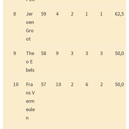
8
Jer
59
4
2
1
1
62,5
oen
Gro
ot
9
The
58
9
3
3
3
50,0
o E
bels
10
Fra
57
10
2
6
2
50,0
ns V
erm
eule
n