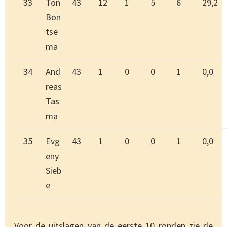
33
Ton
43
12
1
5
6
29,2
Bon
tse
ma
34
And
43
1
0
0
1
0,0
reas
Tas
ma
35
Evg
43
1
0
0
1
0,0
eny
Sieb
e
Voor de uitslagen van de eerste 10 ronden zie de