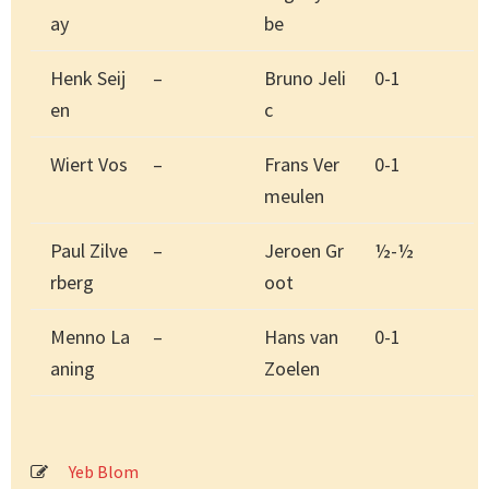
ay
be
Henk Seij
–
Bruno Jeli
0-1
en
c
Wiert Vos
–
Frans Ver
0-1
meulen
Paul Zilve
–
Jeroen Gr
½-½
rberg
oot
Menno La
–
Hans van
0-1
aning
Zoelen
Yeb Blom