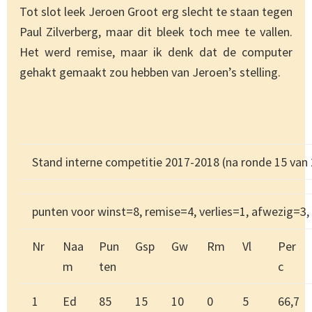
Tot slot leek Jeroen Groot erg slecht te staan tegen
Paul Zilverberg, maar dit bleek toch mee te vallen.
Het werd remise, maar ik denk dat de computer
gehakt gemaakt zou hebben van Jeroen’s stelling.
Stand interne competitie 2017-2018 (na ronde 15 van 
punten voor winst=8, remise=4, verlies=1, afwezig=3,
Nr
Naa
Pun
Gsp
Gw
Rm
Vl
Per
m
ten
c
1
Ed
85
15
10
0
5
66,7