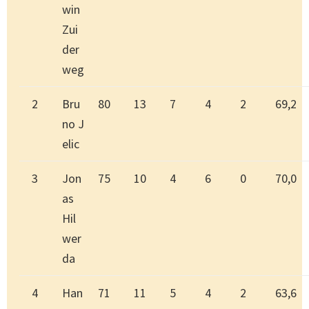
win
Zui
der
weg
2
Bru
80
13
7
4
2
69,2
no J
elic
3
Jon
75
10
4
6
0
70,0
as
Hil
wer
da
4
Han
71
11
5
4
2
63,6