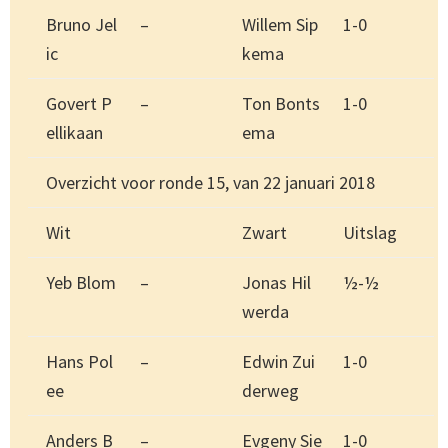
Bruno Jel
–
Willem Sip
1-0
ic
kema
Govert P
–
Ton Bonts
1-0
ellikaan
ema
Overzicht voor ronde 15, van 22 januari 2018
Wit
Zwart
Uitslag
Yeb Blom
–
Jonas Hil
½-½
werda
Hans Pol
–
Edwin Zui
1-0
ee
derweg
Anders B
–
Evgeny Sie
1-0