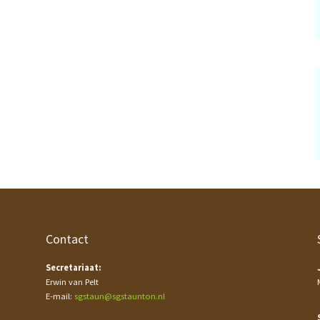
Contact
Secretariaat:
Erwin van Pelt
E-mail:
sgstaun@sgstaunton.nl