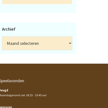
Archief
Archief
Speelavonden
Jeugd
Maandagavond van 18.15 - 19.45 uur
Senioren