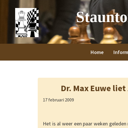
Spring
Door
Spring
Spring
Staunt
naar
naar
naar
naar
de
de
de
de
hoofdnavigatie
hoofd
eerste
voettekst
inhoud
sidebar
Home
Inform
Dr. Max Euwe liet
17 februari 2009
Het is al weer een paar weken geleden