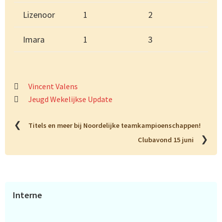
Lizenoor
1
2
Imara
1
3
Vincent Valens
Jeugd Wekelijkse Update
❮
Titels en meer bij Noordelijke teamkampioenschappen!
❯
Clubavond 15 juni
Primaire
Interne
Sidebar