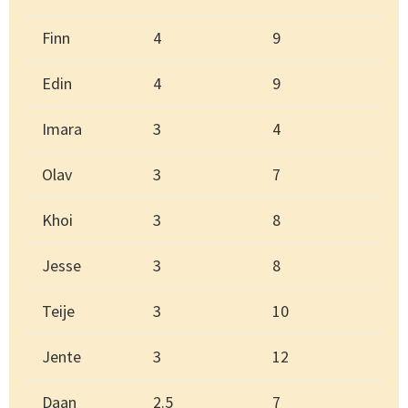
Finn
4
9
Edin
4
9
Imara
3
4
Olav
3
7
Khoi
3
8
Jesse
3
8
Teije
3
10
Jente
3
12
Daan
2.5
7