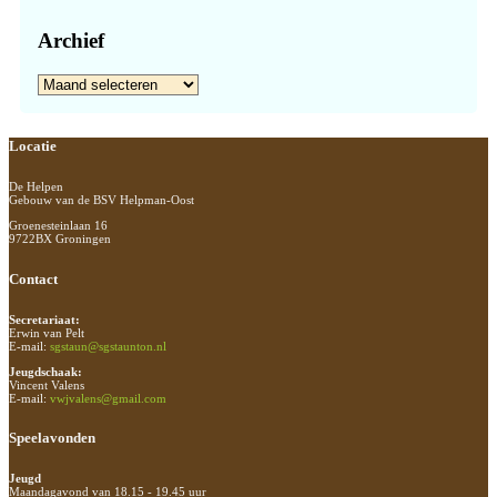
Archief
Archief
Footer
Locatie
De Helpen
Gebouw van de BSV Helpman-Oost
Groenesteinlaan 16
9722BX Groningen
Contact
Secretariaat:
Erwin van Pelt
E-mail:
sgstaun@sgstaunton.nl
Jeugdschaak:
Vincent Valens
E-mail:
vwjvalens@gmail.com
Speelavonden
Jeugd
Maandagavond van 18.15 - 19.45 uur