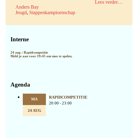
Lees verder…
Anders Bay
Jeugd
,
Stappenkampioenschap
Primaire
Sidebar
Interne
24 aug : Rapidcompetitie
Meld je aan voor 19:45 om mee te spelen.
Agenda
RAPIDCOMPETITIE
MA
20:00 - 23:00
24 AUG