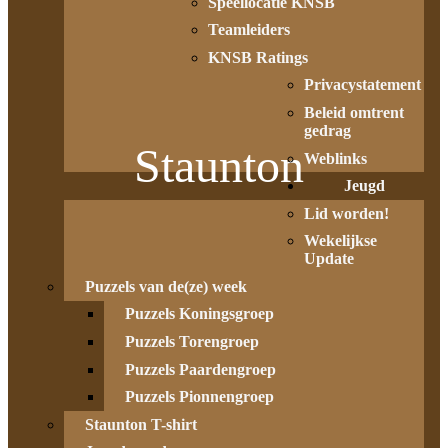
Speellocatie KNSB
Teamleiders
KNSB Ratings
Privacystatement
Beleid omtrent
gedrag
Staunton
Weblinks
Jeugd
Lid worden!
Wekelijkse
Update
Puzzels van de(ze) week
Puzzels Koningsgroep
Puzzels Torengroep
Puzzels Paardengroep
Puzzels Pionnengroep
Staunton T-shirt