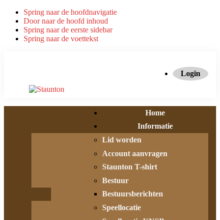
Spring naar de hoofdnavigatie
Door naar de hoofd inhoud
Spring naar de eerste sidebar
Spring naar de voettekst
Login
Home
Informatie
Lid worden
Account aanvragen
Staunton T-shirt
Bestuur
Bestuursberichten
Speellocatie