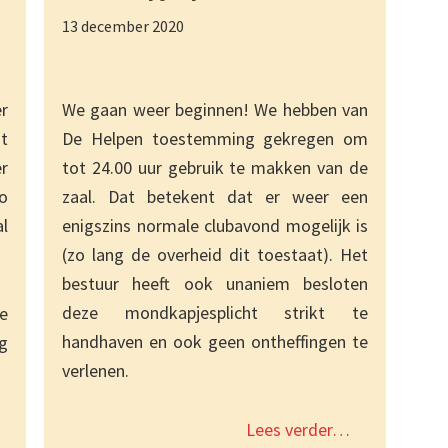
13 december 2020
er
We gaan weer beginnen! We hebben van
t
De Helpen toestemming gekregen om
r
tot 24.00 uur gebruik te makken van de
o
zaal. Dat betekent dat er weer een
l
enigszins normale clubavond mogelijk is
(zo lang de overheid dit toestaat). Het
bestuur heeft ook unaniem besloten
deze mondkapjesplicht strikt te
e
handhaven en ook geen ontheffingen te
g
verlenen.
Lees verder…