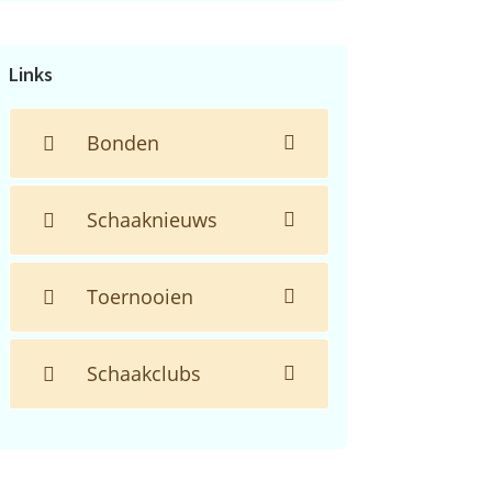
de
website...
Links
Bonden
Schaaknieuws
Toernooien
Schaakclubs