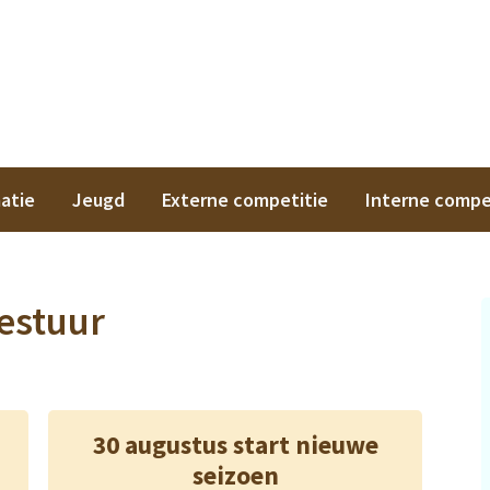
on
atie
Jeugd
Externe competitie
Interne compe
estuur
30 augustus start nieuwe
seizoen