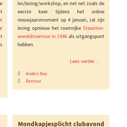
e
les/lezing/workshop, en net net zoals de
t
eerste keer tijdens het online
n
nieuwjaarsmoment op 4 januari, zal zijn
r
lezing opnieuw het roemrijke
Staunton-
at
wereldtoernooi in 1946
als uitgangspunt
s
hebben.
Lees verder…
Anders Bay
Bestuur
Mondkapjesplicht clubavond