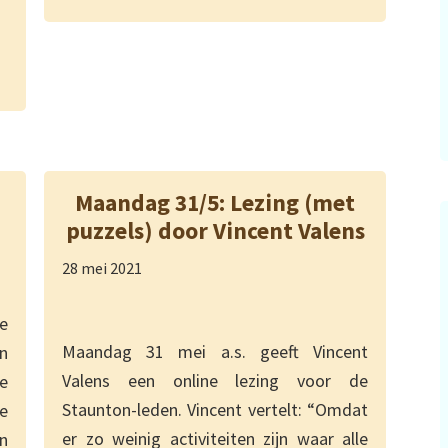
Maandag 31/5: Lezing (met
puzzels) door Vincent Valens
28 mei 2021
e
Maandag 31 mei a.s. geeft Vincent
n
Valens een online lezing voor de
e
Staunton-leden. Vincent vertelt: “Omdat
e
er zo weinig activiteiten zijn waar alle
n