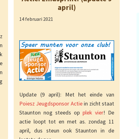
april)
14 februari 2021
z
n
k
e
n
g
Update (9 april): Met het einde van
Poiesz Jeugdsponsor Actie
in zicht staat
Staunton nog steeds op
plek vier
! De
actie loopt tot en met as. zondag 11
april, dus steun ook Staunton in de