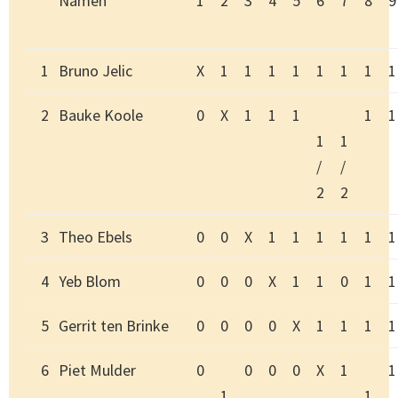
Namen
1
2
3
4
5
6
7
8
9
1
Bruno Jelic
X
1
1
1
1
1
1
1
1
2
Bauke Koole
0
X
1
1
1
1
1
1
1
/
/
2
2
3
Theo Ebels
0
0
X
1
1
1
1
1
1
4
Yeb Blom
0
0
0
X
1
1
0
1
1
5
Gerrit ten Brinke
0
0
0
0
X
1
1
1
1
6
Piet Mulder
0
0
0
0
X
1
1
1
1