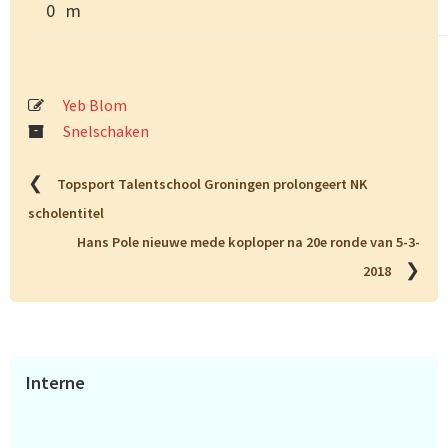
0
m
Yeb Blom
Snelschaken
❮
Topsport Talentschool Groningen prolongeert NK
scholentitel
Hans Pole nieuwe mede koploper na 20e ronde van 5-3-
❯
2018
Primaire
Interne
Sidebar