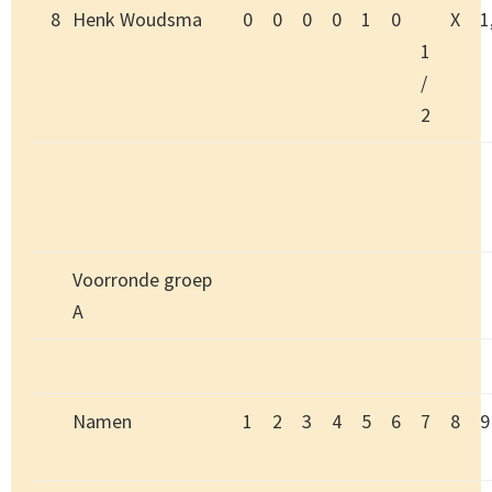
8
Henk Woudsma
0
0
0
0
1
0
X
1
1
/
2
Voorronde groep
A
Namen
1
2
3
4
5
6
7
8
9