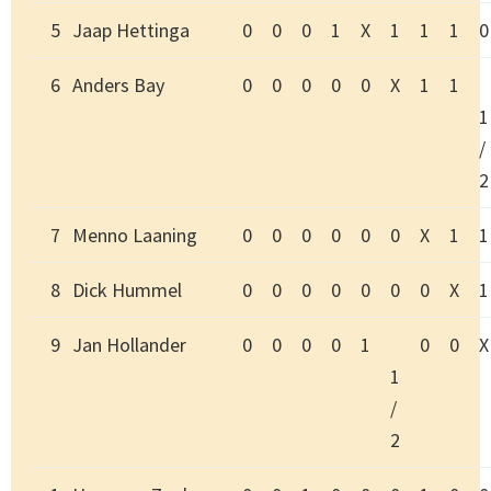
5
Jaap Hettinga
0
0
0
1
X
1
1
1
0
6
Anders Bay
0
0
0
0
0
X
1
1
1
/
2
7
Menno Laaning
0
0
0
0
0
0
X
1
1
8
Dick Hummel
0
0
0
0
0
0
0
X
1
9
Jan Hollander
0
0
0
0
1
0
0
X
1
/
2