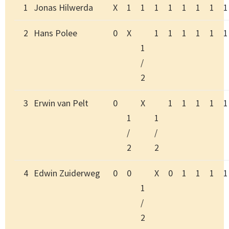
1
Jonas Hilwerda
X
1
1
1
1
1
1
1
1
2
Hans Polee
0
X
1
1
1
1
1
1
1
/
2
3
Erwin van Pelt
0
X
1
1
1
1
1
1
1
/
/
2
2
4
Edwin Zuiderweg
0
0
X
0
1
1
1
1
1
/
2