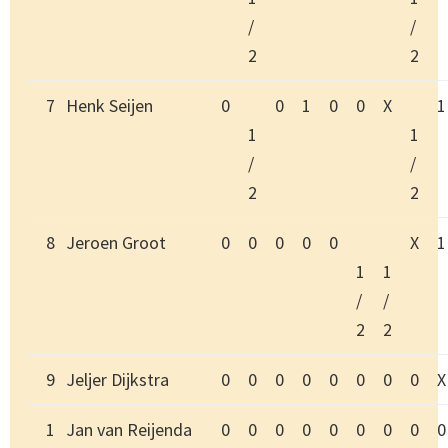
/
/
2
2
7
Henk Seijen
0
0
1
0
0
X
1
1
1
/
/
2
2
8
Jeroen Groot
0
0
0
0
0
X
1
1
1
/
/
2
2
9
Jeljer Dijkstra
0
0
0
0
0
0
0
0
X
1
Jan van Reijenda
0
0
0
0
0
0
0
0
0