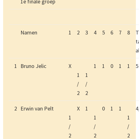
1e finale groep
Namen
1
2
3
4
5
6
7
8
T
t
a
1
Bruno Jelic
X
1
1
0
1
1
5
1
1
/
/
2
2
2
Erwin van Pelt
X
1
0
1
1
4
1
1
1
/
/
/
2
2
2