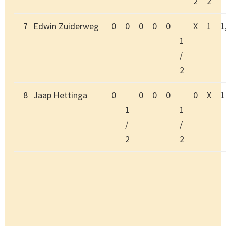
2
2
7
Edwin Zuiderweg
0
0
0
0
0
X
1
1
1
/
2
8
Jaap Hettinga
0
0
0
0
0
X
1
1
1
/
/
2
2