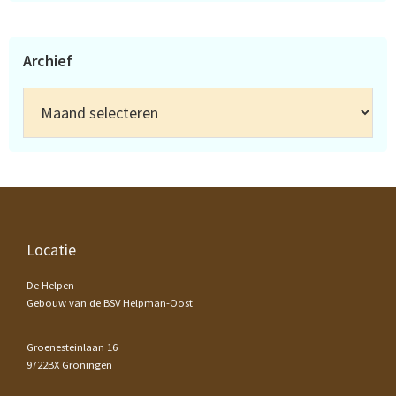
Archief
Archief
Footer
Locatie
De Helpen
Gebouw van de BSV Helpman-Oost
Groenesteinlaan 16
9722BX Groningen