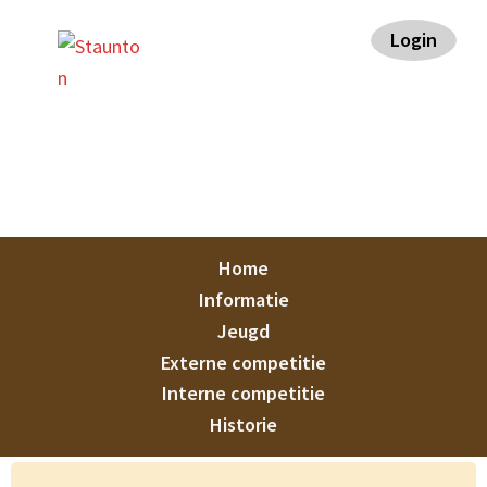
Spring
Door
Spring
Spring
Login
naar
naar
naar
naar
de
de
de
de
hoofdnavigatie
hoofd
eerste
voettekst
inhoud
sidebar
Staunton
Home
Informatie
Jeugd
Externe competitie
Interne competitie
Historie