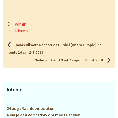
admin
Nieuws
❮
Jonas Hilwerda scoort de Dubbel (Intern + Rapid) na
ronde 24 van 2-7-2018
❯
Nederland wint 3 uit 4 cups in Schotland!
Primaire
Interne
Sidebar
24 aug : Rapidcompetitie
Meld je aan voor 19:45 om mee te spelen.