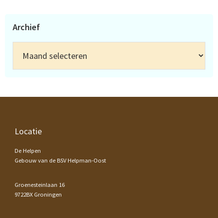
Archief
Archief
Footer
Locatie
De Helpen
Gebouw van de BSV Helpman-Oost
Groenesteinlaan 16
9722BX Groningen