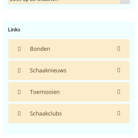
op
de
website...
Links
Bonden
Schaaknieuws
Toernooien
Schaakclubs