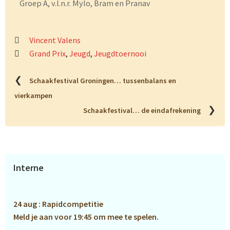
Groep A, v.l.n.r. Mylo, Bram en Pranav
Vincent Valens
Grand Prix
,
Jeugd
,
Jeugdtoernooi
❮
Schaakfestival Groningen… tussenbalans en
vierkampen
❯
Schaakfestival… de eindafrekening
Primaire
Interne
Sidebar
24 aug : Rapidcompetitie
Meld je aan voor 19:45 om mee te spelen.