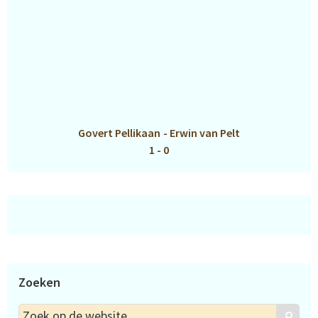
Govert Pellikaan
-
Erwin van Pelt
1 - 0
Zoeken
Zoek
Zoek