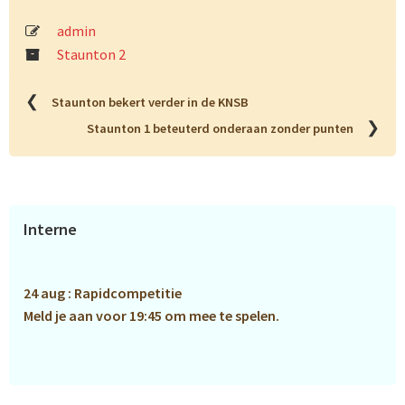
admin
Staunton 2
❮
Staunton bekert verder in de KNSB
❯
Staunton 1 beteuterd onderaan zonder punten
Primaire
Interne
Sidebar
24 aug : Rapidcompetitie
Meld je aan voor 19:45 om mee te spelen.