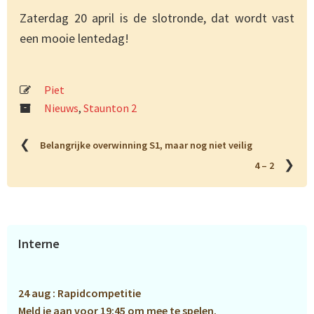
Zaterdag 20 april is de slotronde, dat wordt vast
een mooie lentedag!
Piet
Nieuws
,
Staunton 2
❮
Belangrijke overwinning S1, maar nog niet veilig
❯
4 – 2
Primaire
Interne
Sidebar
24 aug : Rapidcompetitie
Meld je aan voor 19:45 om mee te spelen.