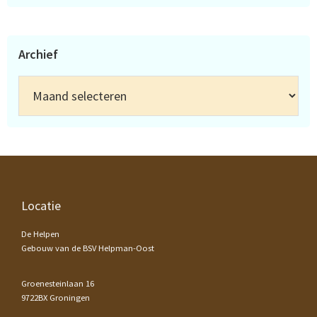
Archief
Archief
Footer
Locatie
De Helpen
Gebouw van de BSV Helpman-Oost
Groenesteinlaan 16
9722BX Groningen