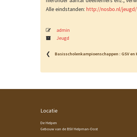
hieronder aantal deelnemers enz., verw
Alle eindstanden:
http://nosbo.nl/jeug
admin
Jeugd
❮
Basisscholenkampioenschappen : GSV en 
Footer
Locatie
De Helpen
Gebouw van de BSV Helpman-Oost