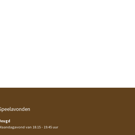
Speelavonden
Jeugd
Maandagavond van 18.15 - 19.45 uur