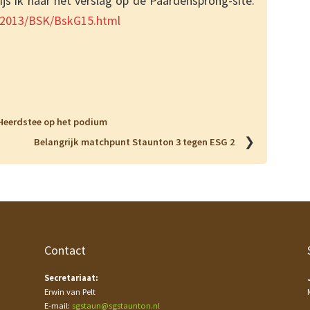
ijs ik naar het verslag op de Paardensprong-site.
d/2013/BSK/BskG15.html
Heerdstee op het podium
❯
Belangrijk matchpunt Staunton 3 tegen ESG 2
Contact
Secretariaat:
Erwin van Pelt
E-mail:
sgstaun@sgstaunton.nl