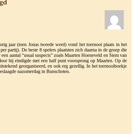
gd
ig jaar (toen Jonas tweede werd) vond het toernooi plaats in het
r partij). De beste 8 spelers plaatsten zich daarna in de groep die
er een aantal “usual suspects” zoals Maarten Hoeneveld en Siem van
door hij eindigde met een half punt voorsprong op Maarten. Op de
tstekend georganiseerd, en ook erg gezellig. In het toernooiboekje
r geslaagde nazomerdag in Bunschoten.