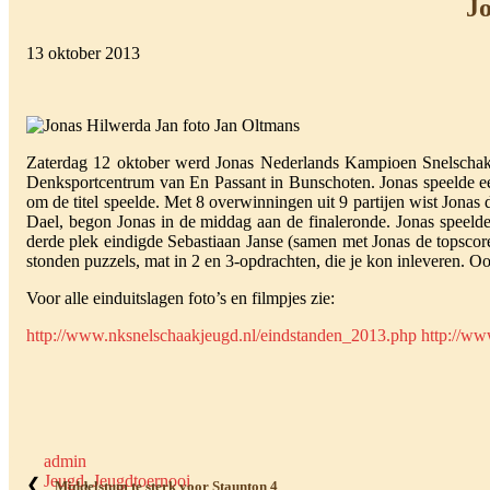
J
13 oktober 2013
Zaterdag 12 oktober werd Jonas Nederlands Kampioen Snelschaken 
Denksportcentrum van En Passant in Bunschoten. Jonas speelde eerst
om de titel speelde. Met 8 overwinningen uit 9 partijen wist Jona
Dael, begon Jonas in de middag aan de finaleronde. Jonas speeld
derde plek eindigde Sebastiaan Janse (samen met Jonas de topscore
stonden puzzels, mat in 2 en 3-opdrachten, die je kon inleveren. 
Voor alle einduitslagen foto’s en filmpjes zie:
http://www.nksnelschaakjeugd.nl/eindstanden_2013.php
http://ww
admin
Jeugd
,
Jeugdtoernooi
❮
Middelstum te sterk voor Staunton 4