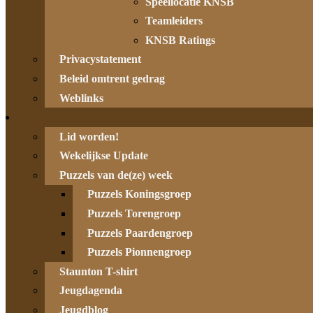
Speellocatie KNSB
Teamleiders
KNSB Ratings
Privacystatement
Beleid omtrent gedrag
Weblinks
Lid worden!
Wekelijkse Update
Puzzels van de(ze) week
Puzzels Koningsgroep
Puzzels Torengroep
Puzzels Paardengroep
Puzzels Pionnengroep
Staunton T-shirt
Jeugdagenda
Jeugdblog