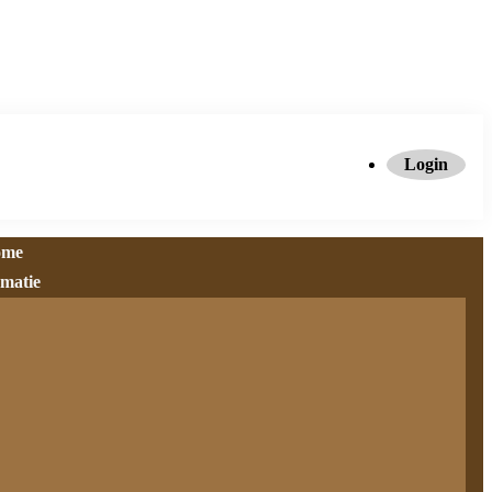
Login
ome
rmatie