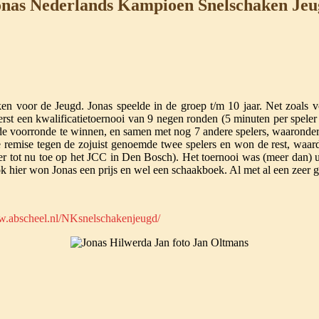
onas Nederlands Kampioen Snelschaken Jeu
voor de Jeugd. Jonas speelde in de groep t/m 10 jaar. Net zoals vor
 een kwalificatietoernooi van 9 negen ronden (5 minuten per speler pe
s de voorronde te winnen, en samen met nog 7 andere spelers, waarond
e remise tegen de zojuist genoemde twee spelers en won de rest, waar
r tot nu toe op het JCC in Den Bosch). Het toernooi was (meer dan) ui
Ook hier won Jonas een prijs en wel een schaakboek. Al met al een zee
w.abscheel.nl/NKsnelschakenjeugd/