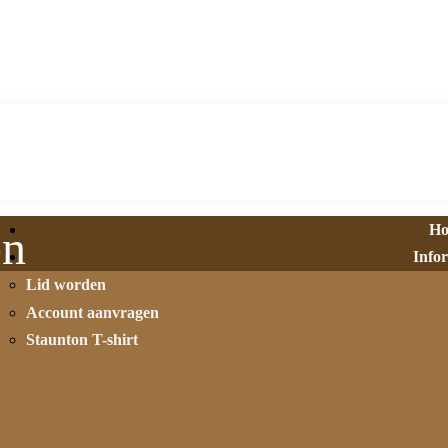
H
on
Info
Lid worden
Account aanvragen
Staunton T-shirt