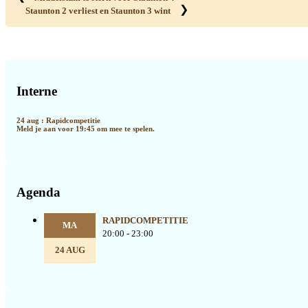
❯
Staunton 2 verliest en Staunton 3 wint
Primaire
Sidebar
Interne
24 aug : Rapidcompetitie
Meld je aan voor 19:45 om mee te spelen.
Agenda
RAPIDCOMPETITIE
MA
20:00 - 23:00
24 AUG