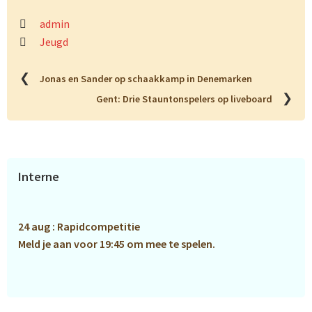
admin
Jeugd
❮
Jonas en Sander op schaakkamp in Denemarken
❯
Gent: Drie Stauntonspelers op liveboard
Primaire
Interne
Sidebar
24 aug : Rapidcompetitie
Meld je aan voor 19:45 om mee te spelen.