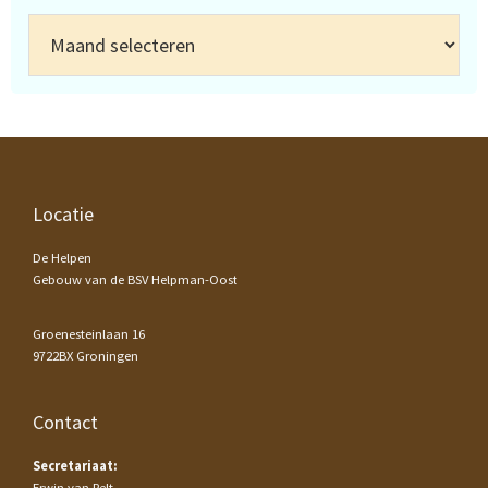
Archief
Footer
Locatie
De Helpen
Gebouw van de BSV Helpman-Oost
Groenesteinlaan 16
9722BX Groningen
Contact
Secretariaat:
Erwin van Pelt