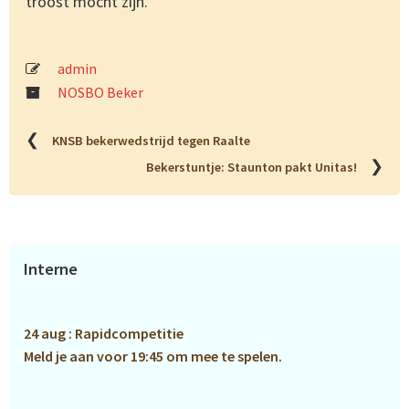
troost mocht zijn.
admin
NOSBO Beker
❮
KNSB bekerwedstrijd tegen Raalte
❯
Bekerstuntje: Staunton pakt Unitas!
Primaire
Interne
Sidebar
24 aug : Rapidcompetitie
Meld je aan voor 19:45 om mee te spelen.