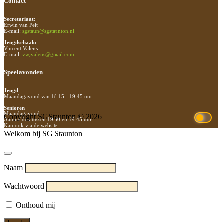
Contact
Secretariaat:
Erwin van Pelt
E-mail:
sgstaun@sgstaunton.nl
Jeugdschaak:
Vincent Valens
E-mail:
vwjvalens@gmail.com
Speelavonden
Jeugd
Maandagavond van 18.15 - 19.45 uur
Senioren
Maandagavond
Copyright SGStaunton © 2026
Aanmelden tussen 19.30 en 19.45 uur
Kan ook via de website
Welkom bij SG Staunton
Naam
Wachtwoord
Onthoud mij