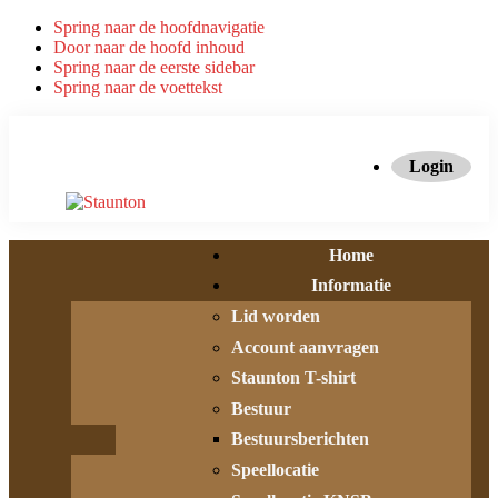
Spring naar de hoofdnavigatie
Door naar de hoofd inhoud
Spring naar de eerste sidebar
Spring naar de voettekst
Login
Home
Informatie
Lid worden
Account aanvragen
Staunton T-shirt
Bestuur
Bestuursberichten
Speellocatie