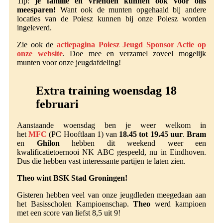
Tip:
je familie en vrienden kunnen ook voor ons
meesparen!
Want ook de munten opgehaald bij andere
locaties van de Poiesz kunnen bij onze Poiesz worden
ingeleverd.
Zie ook de
actiepagina Poiesz Jeugd Sponsor Actie op
onze website
. Doe mee en verzamel zoveel mogelijk
munten voor onze jeugdafdeling!
Extra training woensdag 18
februari
Aanstaande woensdag ben je weer welkom in
het
MFC
(PC Hooftlaan 1) van
18.45 tot 19.45 uur
.
Bram
en
Ghilon
hebben dit weekend weer een
kwalificatietoernooi NK ABC gespeeld, nu in Eindhoven.
Dus die hebben vast interessante partijen te laten zien.
Theo wint BSK Stad Groningen!
Gisteren hebben veel van onze jeugdleden meegedaan aan
het Basisscholen Kampioenschap.
Theo
werd kampioen
met een score van liefst 8,5 uit 9!