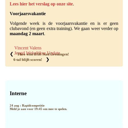
Lees hier het verslag op onze site
.
Voorjaarsvakantie
Volgende week is de voorjaarsvakantie en is er geen
clubavond (en geen extra training). We gaan weer verder op
maandag 2 maart
.
Vincent Valens
Jeugd Wekelijkse Update
❮
Theo wint BSK Stad Groningen!
❯
6-tal blijft scoren!
Primaire
Sidebar
Interne
24 aug : Rapidcompetitie
Meld je aan voor 19:45 om mee te spelen.