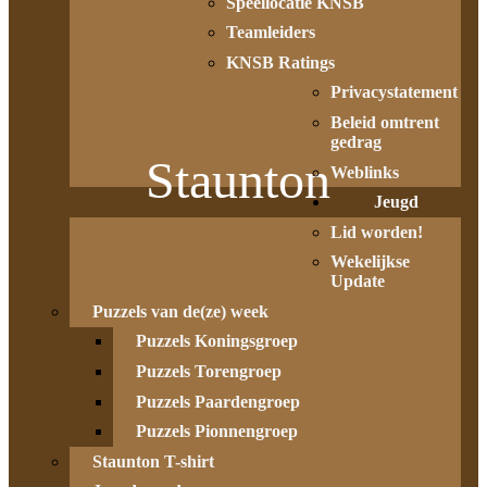
Speellocatie KNSB
Teamleiders
KNSB Ratings
Privacystatement
Beleid omtrent
gedrag
Staunton
Weblinks
Jeugd
Lid worden!
Wekelijkse
Update
Puzzels van de(ze) week
Puzzels Koningsgroep
Puzzels Torengroep
Puzzels Paardengroep
Puzzels Pionnengroep
Staunton T-shirt