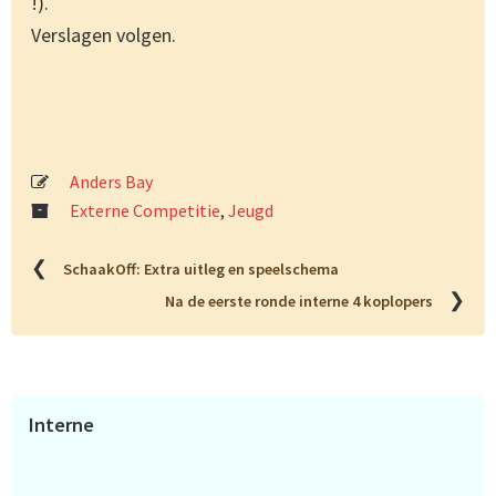
!).
Verslagen volgen.
Anders Bay
Externe Competitie
,
Jeugd
❮
SchaakOff: Extra uitleg en speelschema
❯
Na de eerste ronde interne 4 koplopers
Primaire
Interne
Sidebar