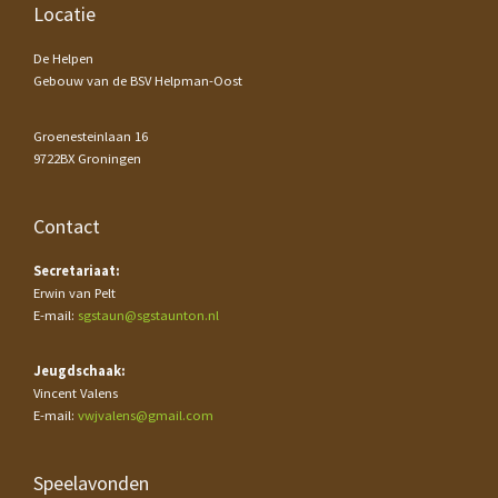
Footer
Locatie
De Helpen
Gebouw van de BSV Helpman-Oost
Groenesteinlaan 16
9722BX Groningen
Contact
Secretariaat:
Erwin van Pelt
E-mail:
sgstaun@sgstaunton.nl
Jeugdschaak:
Vincent Valens
E-mail:
vwjvalens@gmail.com
Speelavonden