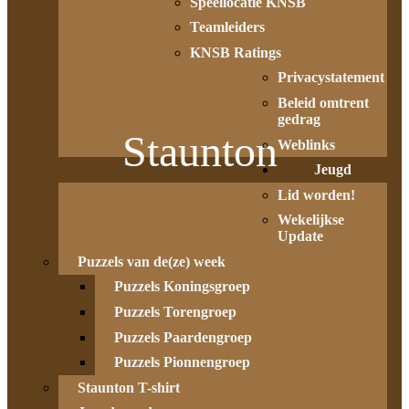
Speellocatie KNSB
Teamleiders
KNSB Ratings
Privacystatement
Beleid omtrent
gedrag
Staunton
Weblinks
Jeugd
Lid worden!
Wekelijkse
Update
Puzzels van de(ze) week
Puzzels Koningsgroep
Puzzels Torengroep
Puzzels Paardengroep
Puzzels Pionnengroep
Staunton T-shirt