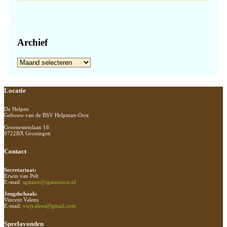
Archief
Archief
Footer
Locatie
De Helpen
Gebouw van de BSV Helpman-Oost
Groenesteinlaan 16
9722BX Groningen
Contact
Secretariaat:
Erwin van Pelt
E-mail:
sgstaun@sgstaunton.nl
Jeugdschaak:
Vincent Valens
E-mail:
vwjvalens@gmail.com
Speelavonden