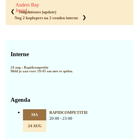
Anders Bay
Jeugd
❮
Jeugdnieuws (update)
❯
Nog 2 koplopers na 2 ronden interne
Primaire
Sidebar
Interne
24 aug : Rapidcompetitie
Meld je aan voor 19:45 om mee te spelen.
Agenda
RAPIDCOMPETITIE
MA
20:00 - 23:00
24 AUG