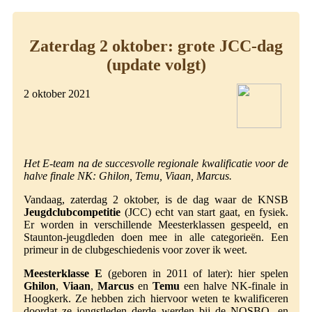
Zaterdag 2 oktober: grote JCC-dag
(update volgt)
2 oktober 2021
Het E-team na de succesvolle regionale kwalificatie voor de
halve finale NK: Ghilon, Temu, Viaan, Marcus.
Vandaag, zaterdag 2 oktober, is de dag waar de KNSB
Jeugdclubcompetitie
(JCC) echt van start gaat, en fysiek.
Er worden in verschillende Meesterklassen gespeeld, en
Staunton-jeugdleden doen mee in alle categorieën. Een
primeur in de clubgeschiedenis voor zover ik weet.
Meesterklasse E
(geboren in 2011 of later): hier spelen
Ghilon
,
Viaan
,
Marcus
en
Temu
een halve NK-finale in
Hoogkerk. Ze hebben zich hiervoor weten te kwalificeren
doordat ze jongstleden derde werden bij de NOSBO- en