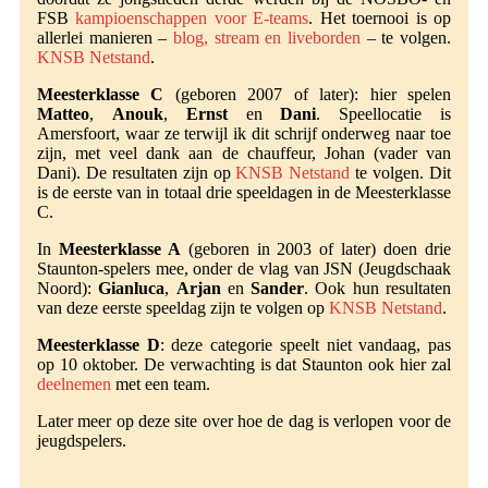
FSB
kampioenschappen voor E-teams
. Het toernooi is op
allerlei manieren –
blog, stream en liveborden
– te volgen.
KNSB Netstand
.
Meesterklasse C
(geboren 2007 of later): hier spelen
Matteo
,
Anouk
,
Ernst
en
Dani
. Speellocatie is
Amersfoort, waar ze terwijl ik dit schrijf onderweg naar toe
zijn, met veel dank aan de chauffeur, Johan (vader van
Dani). De resultaten zijn op
KNSB Netstand
te volgen. Dit
is de eerste van in totaal drie speeldagen in de Meesterklasse
C.
In
Meesterklasse A
(geboren in 2003 of later) doen drie
Staunton-spelers mee, onder de vlag van JSN (Jeugdschaak
Noord):
Gianluca
,
Arjan
en
Sander
. Ook hun resultaten
van deze eerste speeldag zijn te volgen op
KNSB Netstand
.
Meesterklasse D
: deze categorie speelt niet vandaag, pas
op 10 oktober. De verwachting is dat Staunton ook hier zal
deelnemen
met een team.
Later meer op deze site over hoe de dag is verlopen voor de
jeugdspelers.