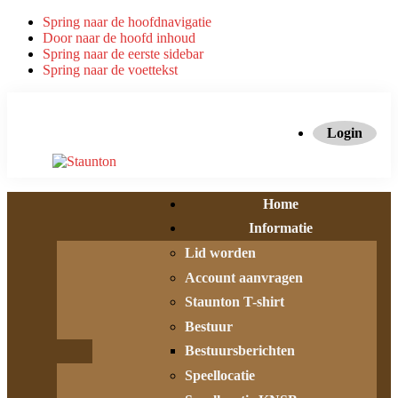
Spring naar de hoofdnavigatie
Door naar de hoofd inhoud
Spring naar de eerste sidebar
Spring naar de voettekst
Login
Home
Informatie
Lid worden
Account aanvragen
Staunton T-shirt
Bestuur
Bestuursberichten
Speellocatie