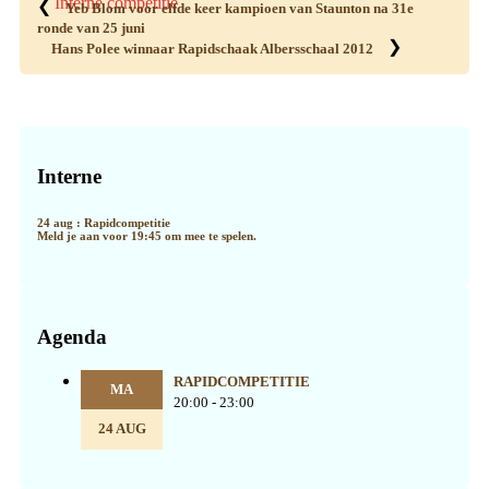
Interne competitie
❮
Yeb Blom voor elfde keer kampioen van Staunton na 31e
ronde van 25 juni
❯
Hans Polee winnaar Rapidschaak Albersschaal 2012
Primaire
Sidebar
Interne
24 aug : Rapidcompetitie
Meld je aan voor 19:45 om mee te spelen.
Agenda
RAPIDCOMPETITIE
MA
20:00 - 23:00
24 AUG