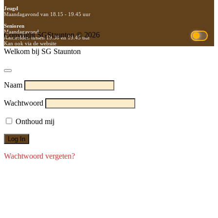
Jeugd
Maandagavond van 18.15 - 19.45 uur
Senioren
Maandagavond
Copyright SGStaunton © 2026
Aanmelden tussen 19.30 en 19.45 uur
Kan ook via de website
Welkom bij SG Staunton
Naam
Wachtwoord
Onthoud mij
Wachtwoord vergeten?