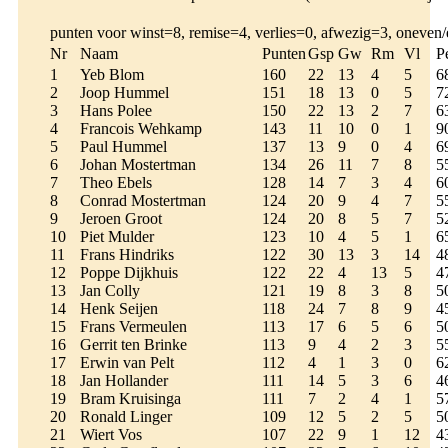
punten voor winst=8, remise=4, verlies=0, afwezig=3, oneven/
Nr
Naam
Punten
Gsp
Gw
Rm
Vl
P
1
Yeb Blom
160
22
13
4
5
6
2
Joop Hummel
151
18
13
0
5
7
3
Hans Polee
150
22
13
2
7
6
4
Francois Wehkamp
143
11
10
0
1
9
5
Paul Hummel
137
13
9
0
4
6
6
Johan Mostertman
134
26
11
7
8
5
7
Theo Ebels
128
14
7
3
4
6
8
Conrad Mostertman
124
20
9
4
7
5
9
Jeroen Groot
124
20
8
5
7
5
10
Piet Mulder
123
10
4
5
1
6
11
Frans Hindriks
122
30
13
3
14
4
12
Poppe Dijkhuis
122
22
4
13
5
4
13
Jan Colly
121
19
8
3
8
5
14
Henk Seijen
118
24
7
8
9
4
15
Frans Vermeulen
113
17
6
5
6
5
16
Gerrit ten Brinke
113
9
4
2
3
5
17
Erwin van Pelt
112
4
1
3
0
6
18
Jan Hollander
111
14
5
3
6
4
19
Bram Kruisinga
111
7
2
4
1
5
20
Ronald Linger
109
12
5
2
5
5
21
Wiert Vos
107
22
9
1
12
4