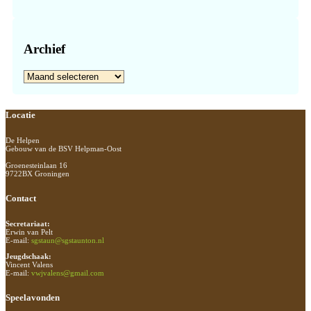
Archief
Archief
Footer
Locatie
De Helpen
Gebouw van de BSV Helpman-Oost
Groenesteinlaan 16
9722BX Groningen
Contact
Secretariaat:
Erwin van Pelt
E-mail:
sgstaun@sgstaunton.nl
Jeugdschaak:
Vincent Valens
E-mail:
vwjvalens@gmail.com
Speelavonden