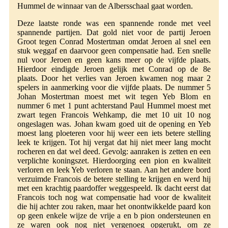
Hummel de winnaar van de Albersschaal gaat worden.
Deze laatste ronde was een spannende ronde met veel
spannende partijen. Dat gold niet voor de partij Jeroen
Groot tegen Conrad Mostertman omdat Jeroen al snel een
stuk weggaf en daarvoor geen compensatie had. Een snelle
nul voor Jeroen en geen kans meer op de vijfde plaats.
Hierdoor eindigde Jeroen gelijk met Conrad op de 8e
plaats. Door het verlies van Jeroen kwamen nog maar 2
spelers in aanmerking voor die vijfde plaats. De nummer 5
Johan Mostertman moest met wit tegen Yeb Blom en
nummer 6 met 1 punt achterstand Paul Hummel moest met
zwart tegen Francois Wehkamp, die met 10 uit 10 nog
ongeslagen was. Johan kwam goed uit de opening en Yeb
moest lang ploeteren voor hij weer een iets betere stelling
leek te krijgen. Tot hij vergat dat hij niet meer lang mocht
rocheren en dat wel deed. Gevolg: aanraken is zetten en een
verplichte koningszet. Hierdoorging een pion en kwaliteit
verloren en leek Yeb verloren te staan. Aan het andere bord
verzuimde Francois de betere stelling te krijgen en werd hij
met een krachtig paardoffer weggespeeld. Ik dacht eerst dat
Francois toch nog wat compensatie had voor de kwaliteit
die hij achter zou raken, maar het onontwikkelde paard kon
op geen enkele wijze de vrije a en b pion ondersteunen en
ze waren ook nog niet vergenoeg opgerukt, om ze