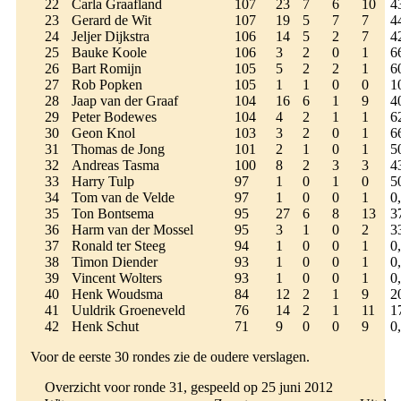
22
Carla Graafland
107
23
7
6
10
4
23
Gerard de Wit
107
19
5
7
7
4
24
Jeljer Dijkstra
106
14
5
2
7
4
25
Bauke Koole
106
3
2
0
1
6
26
Bart Romijn
105
5
2
2
1
6
27
Rob Popken
105
1
1
0
0
1
28
Jaap van der Graaf
104
16
6
1
9
4
29
Peter Bodewes
104
4
2
1
1
6
30
Geon Knol
103
3
2
0
1
6
31
Thomas de Jong
101
2
1
0
1
5
32
Andreas Tasma
100
8
2
3
3
4
33
Harry Tulp
97
1
0
1
0
5
34
Tom van de Velde
97
1
0
0
1
0
35
Ton Bontsema
95
27
6
8
13
3
36
Harm van der Mossel
95
3
1
0
2
3
37
Ronald ter Steeg
94
1
0
0
1
0
38
Timon Diender
93
1
0
0
1
0
39
Vincent Wolters
93
1
0
0
1
0
40
Henk Woudsma
84
12
2
1
9
2
41
Uuldrik Groeneveld
76
14
2
1
11
1
42
Henk Schut
71
9
0
0
9
0
Voor de eerste 30 rondes zie de oudere verslagen.
Overzicht voor ronde 31, gespeeld op 25 juni 2012