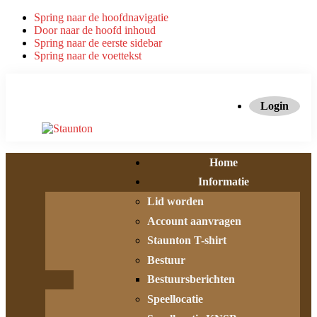
Spring naar de hoofdnavigatie
Door naar de hoofd inhoud
Spring naar de eerste sidebar
Spring naar de voettekst
Login
Home
Informatie
Lid worden
Account aanvragen
Staunton T-shirt
Bestuur
Bestuursberichten
Speellocatie