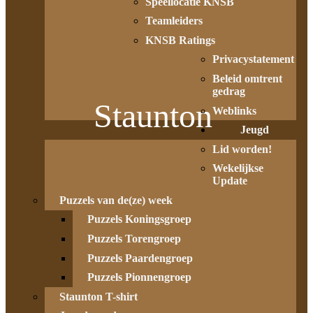
Speellocatie KNSB
Teamleiders
KNSB Ratings
Privacystatement
Beleid omtrent
gedrag
Staunton
Weblinks
Jeugd
Lid worden!
Wekelijkse
Update
Puzzels van de(ze) week
Puzzels Koningsgroep
Puzzels Torengroep
Puzzels Paardengroep
Puzzels Pionnengroep
Staunton T-shirt