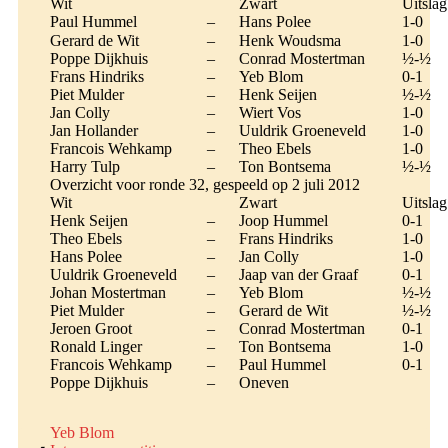
Wit
Zwart
Uitslag
Paul Hummel
–
Hans Polee
1-0
Gerard de Wit
–
Henk Woudsma
1-0
Poppe Dijkhuis
–
Conrad Mostertman
½-½
Frans Hindriks
–
Yeb Blom
0-1
Piet Mulder
–
Henk Seijen
½-½
Jan Colly
–
Wiert Vos
1-0
Jan Hollander
–
Uuldrik Groeneveld
1-0
Francois Wehkamp
–
Theo Ebels
1-0
Harry Tulp
–
Ton Bontsema
½-½
Overzicht voor ronde 32, gespeeld op 2 juli 2012
Wit
Zwart
Uitslag
Henk Seijen
–
Joop Hummel
0-1
Theo Ebels
–
Frans Hindriks
1-0
Hans Polee
–
Jan Colly
1-0
Uuldrik Groeneveld
–
Jaap van der Graaf
0-1
Johan Mostertman
–
Yeb Blom
½-½
Piet Mulder
–
Gerard de Wit
½-½
Jeroen Groot
–
Conrad Mostertman
0-1
Ronald Linger
–
Ton Bontsema
1-0
Francois Wehkamp
–
Paul Hummel
0-1
Poppe Dijkhuis
–
Oneven
Yeb Blom