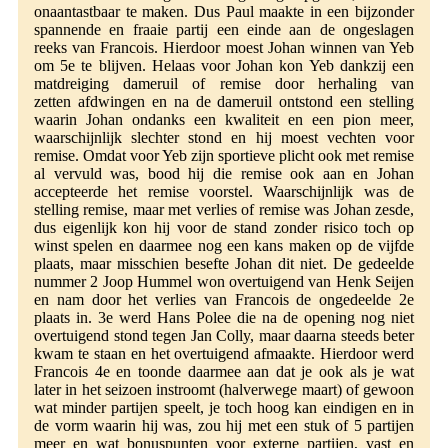
onaantastbaar te maken. Dus Paul maakte in een bijzonder
spannende en fraaie partij een einde aan de ongeslagen
reeks van Francois. Hierdoor moest Johan winnen van Yeb
om 5e te blijven. Helaas voor Johan kon Yeb dankzij een
matdreiging dameruil of remise door herhaling van
zetten afdwingen en na de dameruil ontstond een stelling
waarin Johan ondanks een kwaliteit en een pion meer,
waarschijnlijk slechter stond en hij moest vechten voor
remise. Omdat voor Yeb zijn sportieve plicht ook met remise
al vervuld was, bood hij die remise ook aan en Johan
accepteerde het remise voorstel. Waarschijnlijk was de
stelling remise, maar met verlies of remise was Johan zesde,
dus eigenlijk kon hij voor de stand zonder risico toch op
winst spelen en daarmee nog een kans maken op de vijfde
plaats, maar misschien besefte Johan dit niet. De gedeelde
nummer 2 Joop Hummel won overtuigend van Henk Seijen
en nam door het verlies van Francois de ongedeelde 2e
plaats in. 3e werd Hans Polee die na de opening nog niet
overtuigend stond tegen Jan Colly, maar daarna steeds beter
kwam te staan en het overtuigend afmaakte. Hierdoor werd
Francois 4e en toonde daarmee aan dat je ook als je wat
later in het seizoen instroomt (halverwege maart) of gewoon
wat minder partijen speelt, je toch hoog kan eindigen en in
de vorm waarin hij was, zou hij met een stuk of 5 partijen
meer en wat bonuspunten voor externe partijen, vast en