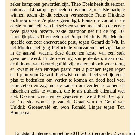
zeker kampioen geworden zijn. Theo Ebels heeft dit seizoen
ook maar 14 partijen gespeeld en is door zijn laatste partij te
winnen tegen de dit seizoen verrassende Frans Hindriks
toch nog op de 7e plaats geeindigd. Frans die vooral in de
eerste ruime helft van het seizoen samen met Johan de eerste
twee plaatsen bezette, zakte daardoor net uit de top 10,
namelijk plaats 11 gedeeld met Poppe Dijkhuis. Piet Mulder
speelde een zeer enerverende partij tegen Gerard de Wit. In
het Middenspel ging Piet iets te voorvarend met zijn dame
in de aanval, waarna deze dame ten koste van een stuk
gevangen werd. Einde oefening zou je denken, maar door
de tijdnood van Gerard gaf hij zijn materiaal toch weer terug
en kwam er een eindspel paard met 2 pionnen tegen loper
en 1 pion voor Gerard. Piet wist met niet heel veel tijd geen
plan te bedenken om verder te komen en deed heel veel
paardzetten en zag niet de kansen om verder te komen en
misschien zelfs te winnen, die je als publiek allemaal wel
ziet. Daarom werd remise gegeven en werd Piet 10e i.p.v.
8e. Tot slot won Jaap van de Graaf van der Graaf van
Uuldrik Groeneveld en won Ronald Linger tegen Ton
Bontsema.
Eindstand interne competitie 2011-2012 (na ronde 32 van 2 jul