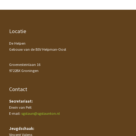
Footer
Locatie
De Helpen
Gebouw van de BSV Helpman-Oost
Groenesteinlaan 16
9722BX Groningen
Contact
Secretariaat:
Erwin van Pelt
E-mail:
sgstaun@sgstaunton.nl
Jeugdschaak:
Vincent Valens