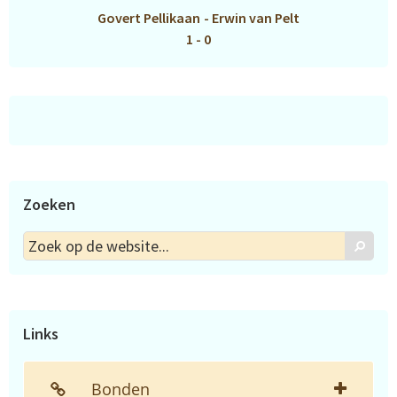
Govert Pellikaan
-
Erwin van Pelt
1 - 0
Zoeken
Zoek
Zoek
op
de
website...
Links
Bonden