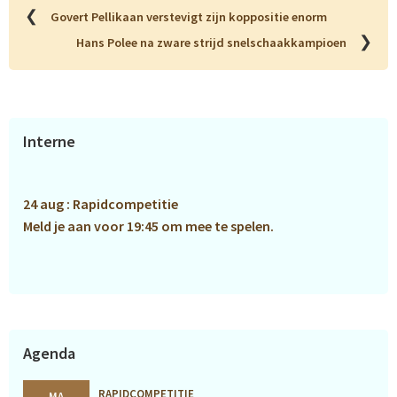
❮
Govert Pellikaan verstevigt zijn koppositie enorm
❯
Hans Polee na zware strijd snelschaakkampioen
Primaire
Interne
Sidebar
24 aug : Rapidcompetitie
Meld je aan voor 19:45 om mee te spelen.
Agenda
RAPIDCOMPETITIE
MA