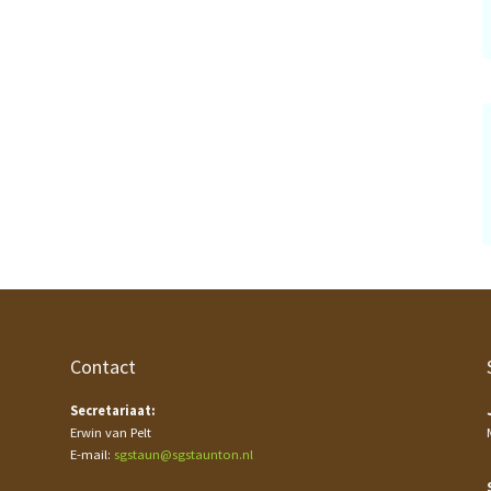
Contact
Secretariaat:
Erwin van Pelt
E-mail:
sgstaun@sgstaunton.nl