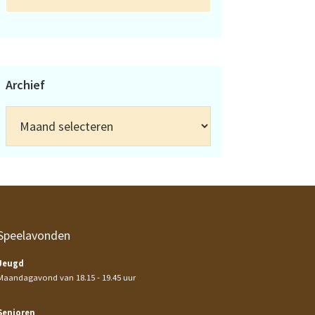
Archief
Archief
Speelavonden
Jeugd
Maandagavond van 18.15 - 19.45 uur
Senioren