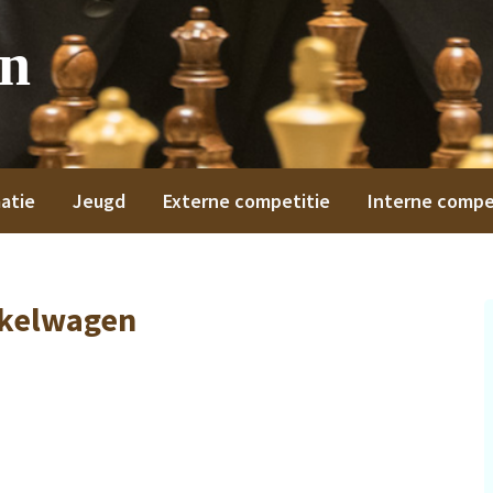
on
atie
Jeugd
Externe competitie
Interne compe
kelwagen