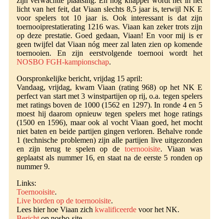
zijn verwachtte plaatsing. En nóg knapper wordt het in het
licht van het feit, dat Viaan slechts 8,5 jaar is, terwijl NK E
voor spelers tot 10 jaar is. Ook interessant is dat zijn
toernooiprestatierating 1216 was. Viaan kan zeker trots zijn
op deze prestatie. Goed gedaan, Viaan! En voor mij is er
geen twijfel dat Viaan nóg meer zal laten zien op komende
toernooien. En zijn eerstvolgende toernooi wordt het
NOSBO FGH-kampionschap
.
Oorspronkelijke bericht, vrijdag 15 april:
Vandaag, vrijdag, kwam Viaan (rating 968) op het NK E
perfect van start met 3 winstpartijen op rij, o.a. tegen spelers
met ratings boven de 1000 (1562 en 1297). In ronde 4 en 5
moest hij daarom opnieuw tegen spelers met hoge ratings
(1500 en 1596), maar ook al vocht Viaan goed, het mocht
niet baten en beide partijen gingen verloren. Behalve ronde
1 (technische problemen) zijn alle partijen live uitgezonden
en zijn terug te spelen op de
toernooisite
. Viaan was
geplaatst als nummer 16, en staat na de eerste 5 ronden op
nummer 9.
Links:
Toernooisite
.
Live borden op de toernooisite
.
Lees hier hoe Viaan zich
kwalificeerde
voor het NK.
Bericht
op nosbo-site.