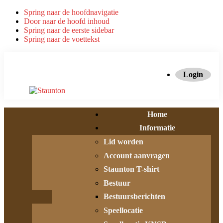
Spring naar de hoofdnavigatie
Door naar de hoofd inhoud
Spring naar de eerste sidebar
Spring naar de voettekst
Login
Home
Informatie
Lid worden
Account aanvragen
Staunton T-shirt
Bestuur
Bestuursberichten
Speellocatie