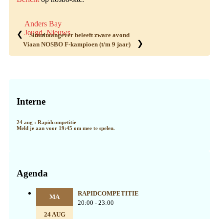
Anders Bay
Jeugd
,
Nieuws
❮
Simultaangever beleeft zware avond
❯
Viaan NOSBO F-kampioen (t/m 9 jaar)
Primaire
Sidebar
Interne
24 aug : Rapidcompetitie
Meld je aan voor 19:45 om mee te spelen.
Agenda
RAPIDCOMPETITIE
MA
20:00 - 23:00
24 AUG