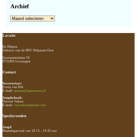
Archief
Archief
Footer
Locatie
De Helpen
Gebouw van de BSV Helpman-Oost
Groenesteinlaan 16
9722BX Groningen
Contact
Secretariaat:
Erwin van Pelt
E-mail:
sgstaun@sgstaunton.nl
Jeugdschaak:
Vincent Valens
E-mail:
vwjvalens@gmail.com
Speelavonden
Jeugd
Maandagavond van 18.15 - 19.45 uur