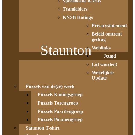
Speellocatie KNSB
Teamleiders
KNSB Ratings
Privacystatement
Beleid omtrent
gedrag
Staunton
Weblinks
Jeugd
Lid worden!
Wekelijkse
Update
Puzzels van de(ze) week
Puzzels Koningsgroep
Puzzels Torengroep
Puzzels Paardengroep
Puzzels Pionnengroep
Staunton T-shirt