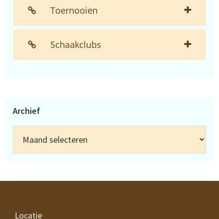
Toernooien
Schaakclubs
Archief
Archief
Footer
Locatie