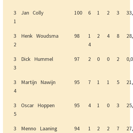
3
Jan Colly
100
6
1
2
3
33
1
3
Henk Woudsma
98
1
2
4
8
28
2
4
3
Dick Hummel
97
2
0
0
2
0,0
3
3
Martijn Nawijn
95
7
1
1
5
21
4
3
Oscar Hoppen
95
4
1
0
3
25
5
3
Menno Laaning
94
1
2
2
7
27