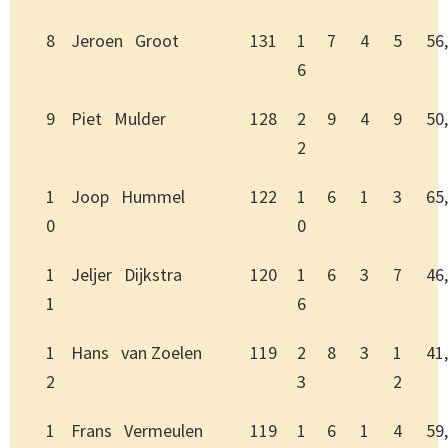
8
Jeroen Groot
131
1
7
4
5
56
6
9
Piet Mulder
128
2
9
4
9
50
2
1
Joop Hummel
122
1
6
1
3
65
0
0
1
Jeljer Dijkstra
120
1
6
3
7
46
1
6
1
Hans van Zoelen
119
2
8
3
1
41
2
3
2
1
Frans Vermeulen
119
1
6
1
4
59