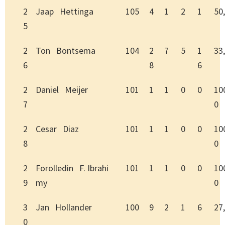
2
Jaap Hettinga
105
4
1
2
1
50
5
2
Ton Bontsema
104
2
7
5
1
33
6
8
6
2
Daniel Meijer
101
1
1
0
0
10
7
0
2
Cesar Diaz
101
1
1
0
0
10
8
0
2
Forolledin F. Ibrahi
101
1
1
0
0
10
9
my
0
3
Jan Hollander
100
9
2
1
6
27
0