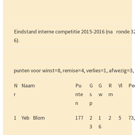
Eindstand interne competitie 2015-2016 (na ronde 3
6).
punten voor winst=8, remise=4, verlies=1, afwezig=3
N
Naam
Pu
G
G
R
Vl
Pe
r
nte
s
w
m
n
p
1
Yeb Blom
177
2
1
2
5
73
3
6