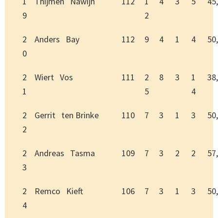
1
Thijmen Nawijn
112
1
4
3
5
45
9
2
2
Anders Bay
112
9
4
1
4
50
0
2
Wiert Vos
111
2
8
3
1
38
1
5
4
2
Gerrit ten Brinke
110
7
3
1
3
50
2
2
Andreas Tasma
109
7
3
2
2
57
3
2
Remco Kieft
106
7
3
1
3
50
4