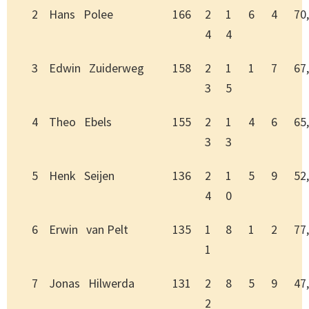
2
Hans Polee
166
2
1
6
4
70
4
4
3
Edwin Zuiderweg
158
2
1
1
7
67
3
5
4
Theo Ebels
155
2
1
4
6
65
3
3
5
Henk Seijen
136
2
1
5
9
52
4
0
6
Erwin van Pelt
135
1
8
1
2
77
1
7
Jonas Hilwerda
131
2
8
5
9
47
2