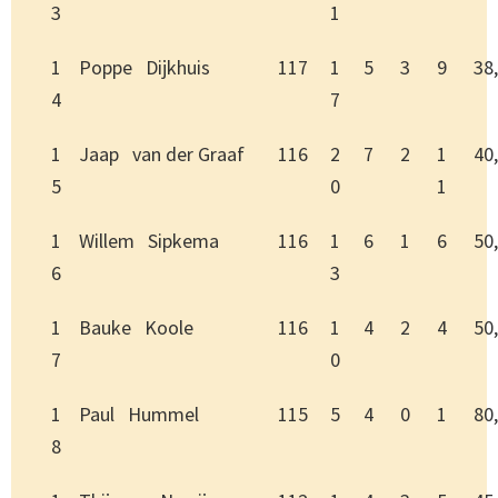
3
1
1
Poppe Dijkhuis
117
1
5
3
9
38
4
7
1
Jaap van der Graaf
116
2
7
2
1
40
5
0
1
1
Willem Sipkema
116
1
6
1
6
50
6
3
1
Bauke Koole
116
1
4
2
4
50
7
0
1
Paul Hummel
115
5
4
0
1
80
8