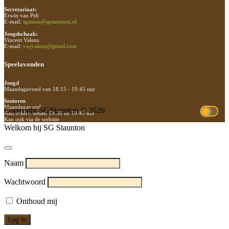
Secretariaat:
Erwin van Pelt
E-mail:
sgstaun@sgstaunton.nl
Jeugdschaak:
Vincent Valens
E-mail:
vwjvalens@gmail.com
Speelavonden
Jeugd
Maandagavond van 18.15 - 19.45 uur
Senioren
Maandagavond
Copyright SGStaunton © 2026
Aanmelden tussen 19.30 en 19.45 uur
Kan ook via de website
Welkom bij SG Staunton
Naam
Wachtwoord
Onthoud mij