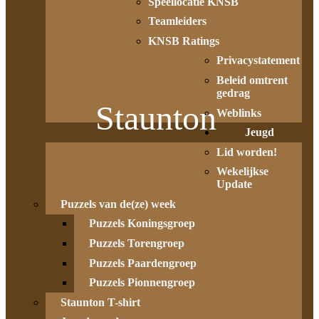
Speellocatie KNSB
Teamleiders
KNSB Ratings
Privacystatement
Beleid omtrent
gedrag
Staunton
Weblinks
Jeugd
Lid worden!
Wekelijkse
Update
Puzzels van de(ze) week
Puzzels Koningsgroep
Puzzels Torengroep
Puzzels Paardengroep
Puzzels Pionnengroep
Staunton T-shirt