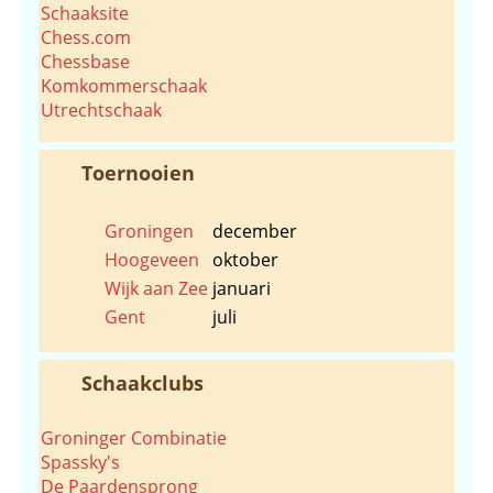
Schaaksite
Chess.com
Chessbase
Komkommerschaak
Utrechtschaak
Toernooien
Groningen
december
Hoogeveen
oktober
Wijk aan Zee
januari
Gent
juli
Schaakclubs
Groninger Combinatie
Spassky's
De Paardensprong