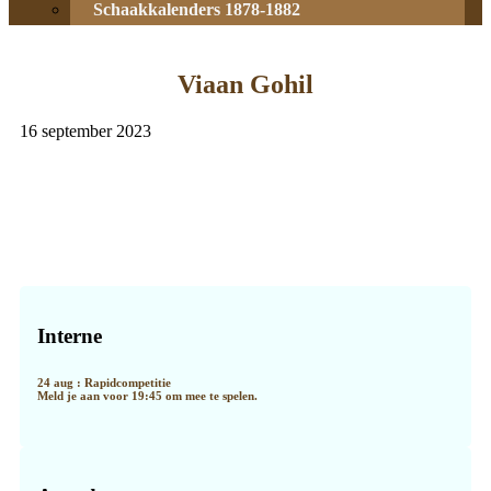
Schaakkalenders 1878-1882
Viaan Gohil
16 september 2023
Primaire
Sidebar
Interne
24 aug : Rapidcompetitie
Meld je aan voor 19:45 om mee te spelen.