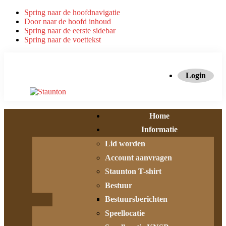
Spring naar de hoofdnavigatie
Door naar de hoofd inhoud
Spring naar de eerste sidebar
Spring naar de voettekst
Login
Home
Informatie
Lid worden
Account aanvragen
Staunton T-shirt
Bestuur
Bestuursberichten
Speellocatie