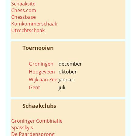
Schaaksite
Chess.com
Chessbase
Komkommerschaak
Utrechtschaak
Toernooien
Groningen
december
Hoogeveen
oktober
Wijk aan Zee
januari
Gent
juli
Schaakclubs
Groninger Combinatie
Spassky's
De Paardensprong