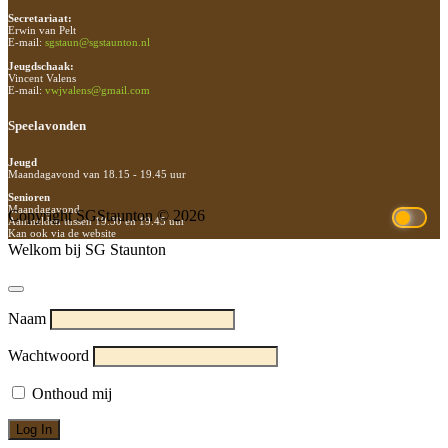
Secretariaat:
Erwin van Pelt
E-mail:
sgstaun@sgstaunton.nl
Jeugdschaak:
Vincent Valens
E-mail:
vwjvalens@gmail.com
Speelavonden
Jeugd
Maandagavond van 18.15 - 19.45 uur
Senioren
Maandagavond
Copyright SGStaunton © 2026
Aanmelden tussen 19.30 en 19.45 uur
Kan ook via de website
Welkom bij SG Staunton
Naam
Wachtwoord
Onthoud mij