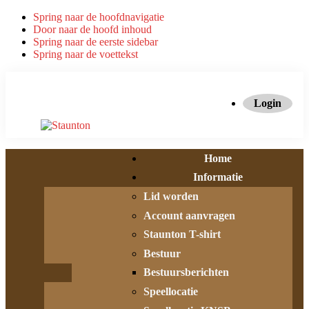
Spring naar de hoofdnavigatie
Door naar de hoofd inhoud
Spring naar de eerste sidebar
Spring naar de voettekst
Login
Home
Informatie
Lid worden
Account aanvragen
Staunton T-shirt
Bestuur
Bestuursberichten
Speellocatie