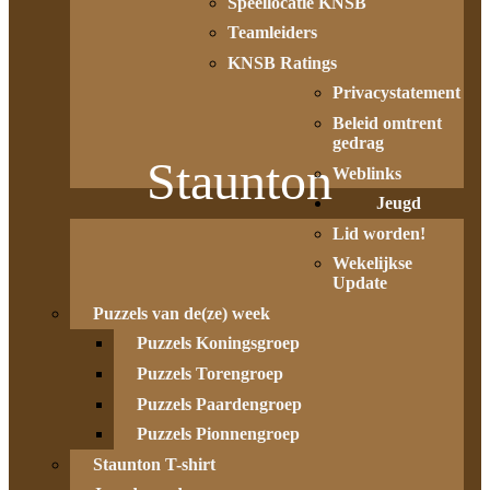
Speellocatie KNSB
Teamleiders
KNSB Ratings
Privacystatement
Beleid omtrent
gedrag
Staunton
Weblinks
Jeugd
Lid worden!
Wekelijkse
Update
Puzzels van de(ze) week
Puzzels Koningsgroep
Puzzels Torengroep
Puzzels Paardengroep
Puzzels Pionnengroep
Staunton T-shirt