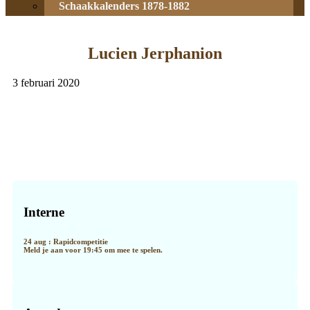
Schaakkalenders 1878-1882
Lucien Jerphanion
3 februari 2020
Primaire
Sidebar
Interne
24 aug : Rapidcompetitie
Meld je aan voor 19:45 om mee te spelen.