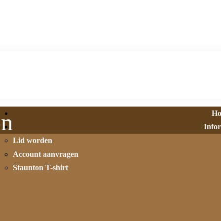
H
on
Info
Lid worden
Account aanvragen
Staunton T-shirt