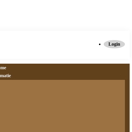
Login
ome
rmatie