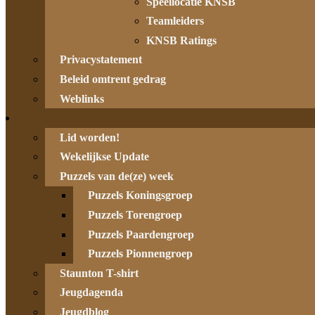
Speellocatie KNSB
Teamleiders
KNSB Ratings
Privacystatement
Beleid omtrent gedrag
Weblinks
Lid worden!
Wekelijkse Update
Puzzels van de(ze) week
Puzzels Koningsgroep
Puzzels Torengroep
Puzzels Paardengroep
Puzzels Pionnengroep
Staunton T-shirt
Jeugdagenda
Jeugdblog