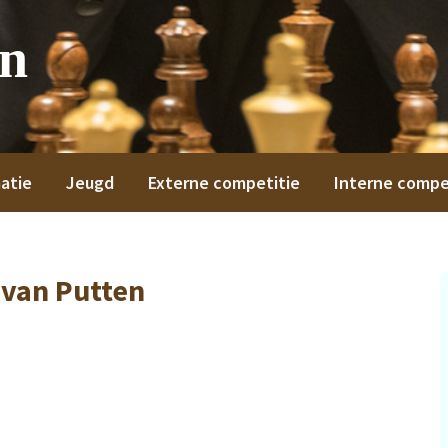
on
atie
Jeugd
Externe competitie
Interne compe
van Putten