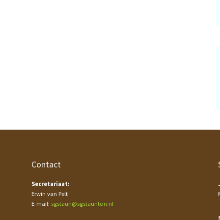
Contact
Secretariaat:
Erwin van Pelt
E-mail:
sgstaun@sgstaunton.nl