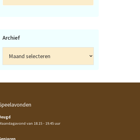
Archief
Archief
Speelavonden
Jeugd
Maandagavond van 18.15 - 19.45 uur
Senioren