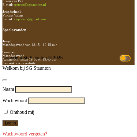
Erwin van Pelt
E-mail:
sgstaun@sgstaunton.nl
Jeugdschaak:
Vincent Valens
E-mail:
vwjvalens@gmail.com
Speelavonden
Jeugd
Maandagavond van 18.15 - 19.45 uur
Senioren
Maandagavond
Copyright SGStaunton © 2026
Aanmelden tussen 19.30 en 19.45 uur
Kan ook via de website
Welkom bij SG Staunton
Naam
Wachtwoord
Onthoud mij
Wachtwoord vergeten?