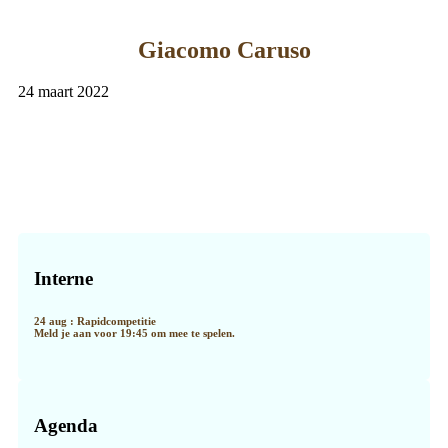
Giacomo Caruso
24 maart 2022
Primaire
Sidebar
Interne
24 aug : Rapidcompetitie
Meld je aan voor 19:45 om mee te spelen.
Agenda