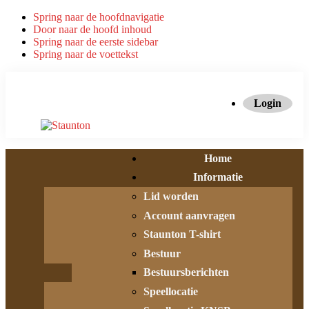
Spring naar de hoofdnavigatie
Door naar de hoofd inhoud
Spring naar de eerste sidebar
Spring naar de voettekst
Login
Home
Informatie
Lid worden
Account aanvragen
Staunton T-shirt
Bestuur
Bestuursberichten
Speellocatie