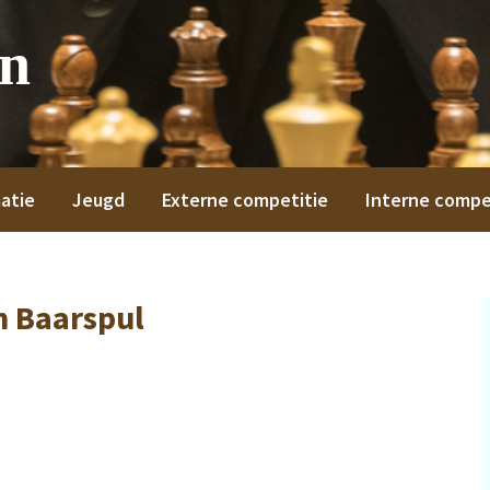
on
atie
Jeugd
Externe competitie
Interne compe
 Baarspul