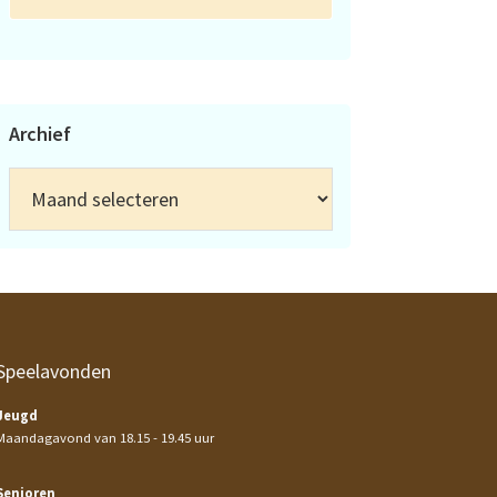
Archief
Archief
Speelavonden
Jeugd
Maandagavond van 18.15 - 19.45 uur
Senioren