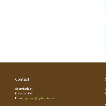
Contact
Secretariaat:
Erwin van Pelt
E-mail:
sgstaun@sgstaunton.nl