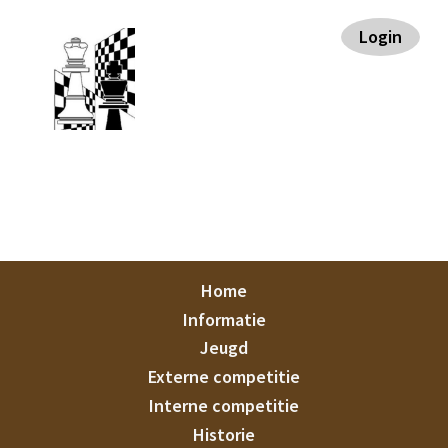
Spring
Door
Spring
Spring
Login
naar
naar
naar
naar
de
de
de
de
hoofdnavigatie
hoofd
eerste
voettekst
inhoud
sidebar
Staunton
Home
Informatie
Jeugd
Externe competitie
Interne competitie
Historie