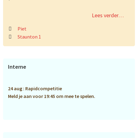
Lees verder…
Piet
Staunton 1
Primaire
Interne
Sidebar
24 aug : Rapidcompetitie
Meld je aan voor 19:45 om mee te spelen.